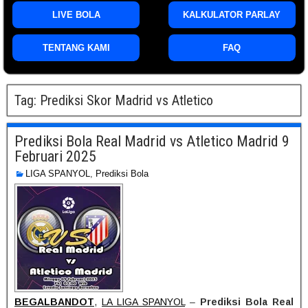
LIVE BOLA
KALKULATOR PARLAY
TENTANG KAMI
FAQ
Tag:
Prediksi Skor Madrid vs Atletico
Prediksi Bola Real Madrid vs Atletico Madrid 9
Februari 2025
LIGA SPANYOL
,
Prediksi Bola
BEGALBANDOT
,
LA LIGA SPANYOL
–
Prediksi Bola Real