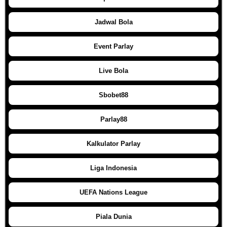
Jadwal Bola
Event Parlay
Live Bola
Sbobet88
Parlay88
Kalkulator Parlay
Liga Indonesia
UEFA Nations League
Piala Dunia