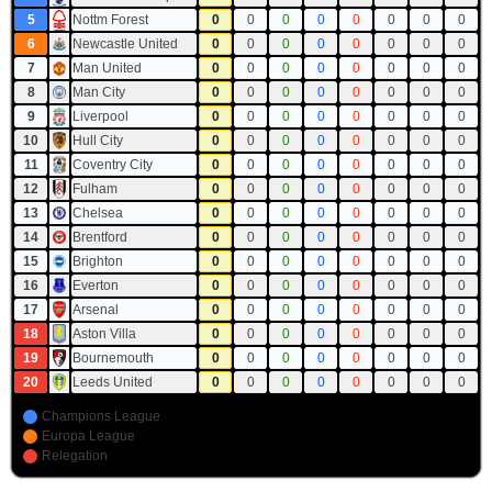
5
Nottm Forest
0
0
0
0
0
0
0
0
6
Newcastle United
0
0
0
0
0
0
0
0
7
Man United
0
0
0
0
0
0
0
0
8
Man City
0
0
0
0
0
0
0
0
9
Liverpool
0
0
0
0
0
0
0
0
10
Hull City
0
0
0
0
0
0
0
0
11
Coventry City
0
0
0
0
0
0
0
0
12
Fulham
0
0
0
0
0
0
0
0
13
Chelsea
0
0
0
0
0
0
0
0
14
Brentford
0
0
0
0
0
0
0
0
15
Brighton
0
0
0
0
0
0
0
0
16
Everton
0
0
0
0
0
0
0
0
17
Arsenal
0
0
0
0
0
0
0
0
18
Aston Villa
0
0
0
0
0
0
0
0
19
Bournemouth
0
0
0
0
0
0
0
0
20
Leeds United
0
0
0
0
0
0
0
0
Champions League
Europa League
Relegation