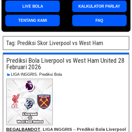
LIVE BOLA
KALKULATOR PARLAY
TENTANG KAMI
FAQ
Tag:
Prediksi Skor Liverpool vs West Ham
Prediksi Bola Liverpool vs West Ham United 28
Februari 2026
LIGA INGGRIS
,
Prediksi Bola
BEGALBANDOT
,
LIGA INGGRIS
–
Prediksi Bola Liverpool