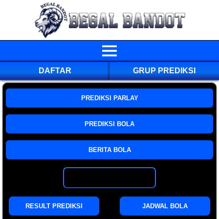
DAFTAR
GRUP PREDIKSI
PREDIKSI PARLAY
PREDIKSI BOLA
BERITA BOLA
GROUP PREDIKSI
RESULT PREDIKSI
JADWAL BOLA