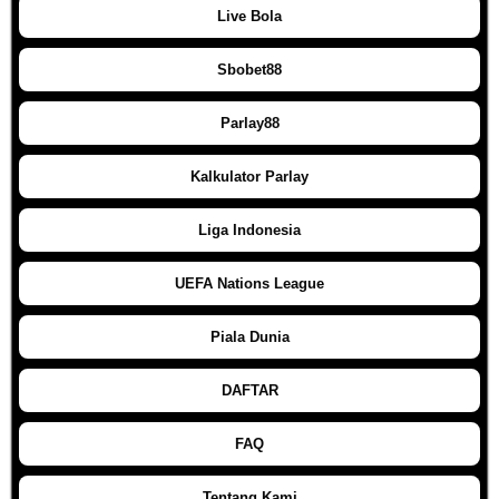
Live Bola
Sbobet88
Parlay88
Kalkulator Parlay
Liga Indonesia
UEFA Nations League
Piala Dunia
DAFTAR
FAQ
Tentang Kami