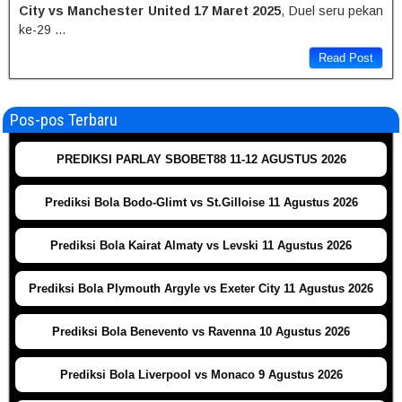
City vs Manchester United 17 Maret 2025
, Duel seru pekan
ke-29 …
Read Post
Pos-pos Terbaru
PREDIKSI PARLAY SBOBET88 11-12 AGUSTUS 2026
Prediksi Bola Bodo-Glimt vs St.Gilloise 11 Agustus 2026
Prediksi Bola Kairat Almaty vs Levski 11 Agustus 2026
Prediksi Bola Plymouth Argyle vs Exeter City 11 Agustus 2026
Prediksi Bola Benevento vs Ravenna 10 Agustus 2026
Prediksi Bola Liverpool vs Monaco 9 Agustus 2026