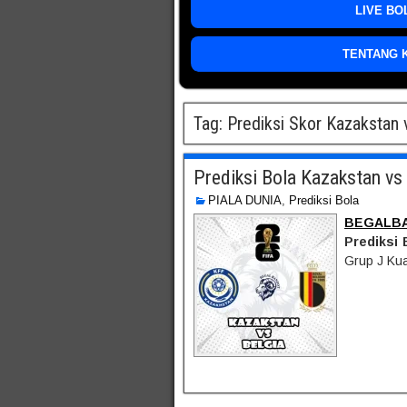
LIVE BO
TENTANG 
Tag:
Prediksi Skor Kazakstan 
Prediksi Bola Kazakstan v
PIALA DUNIA
,
Prediksi Bola
BEGALB
Prediksi 
Grup J Kua