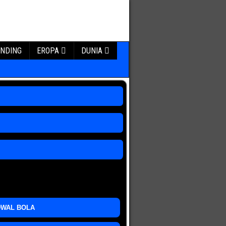
NDING
EROPA
DUNIA
DWAL BOLA