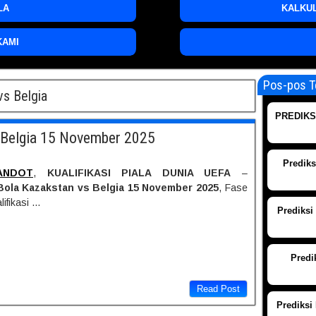
LA
KALKU
KAMI
Pos-pos T
vs Belgia
PREDIKS
s Belgia 15 November 2025
Prediks
ANDOT
,
KUALIFIKASI PIALA DUNIA UEFA
–
Bola Kazakstan vs Belgia 15 November 2025
, Fase
lifikasi …
Prediksi
Predi
Read Post
Prediksi