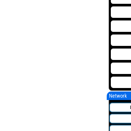
Network