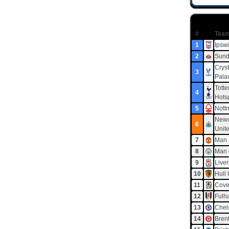
#
Tea
1
Ipsw
2
Sund
Cryst
3
Pala
Tott
4
Hots
5
Nott
Newc
6
Unit
7
Man 
8
Man 
9
Liver
10
Hull 
11
Coven
12
Fulh
13
Chel
14
Brent