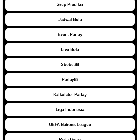
Grup Prediksi
Jadwal Bola
Event Parlay
Live Bola
Sbobet88
Parlay88
Kalkulator Parlay
Liga Indonesia
UEFA Nations League
Piala Dunia