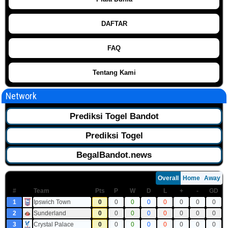
DAFTAR
FAQ
Tentang Kami
Network
Prediksi Togel Bandot
Prediksi Togel
BegalBandot.news
Overall
Home
Away
#
Team
Pts
P
W
D
L
+
-
GD
1
Ipswich Town
0
0
0
0
0
0
0
0
2
Sunderland
0
0
0
0
0
0
0
0
3
Crystal Palace
0
0
0
0
0
0
0
0