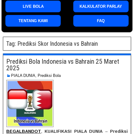
LIVE BOLA
KALKULATOR PARLAY
TENTANG KAMI
FAQ
Tag:
Prediksi Skor Indonesia vs Bahrain
Prediksi Bola Indonesia vs Bahrain 25 Maret
2025
PIALA DUNIA
,
Prediksi Bola
BEGALBANDOT
,
KUALIFIKASI PIALA DUNIA
–
Prediksi