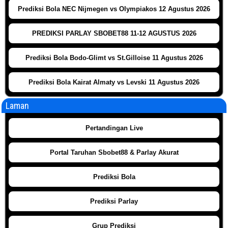
Prediksi Bola NEC Nijmegen vs Olympiakos 12 Agustus 2026
PREDIKSI PARLAY SBOBET88 11-12 AGUSTUS 2026
Prediksi Bola Bodo-Glimt vs St.Gilloise 11 Agustus 2026
Prediksi Bola Kairat Almaty vs Levski 11 Agustus 2026
Laman
Pertandingan Live
Portal Taruhan Sbobet88 & Parlay Akurat
Prediksi Bola
Prediksi Parlay
Grup Prediksi