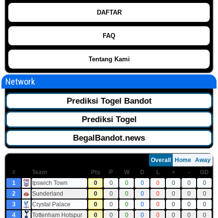
DAFTAR
FAQ
Tentang Kami
Network
Prediksi Togel Bandot
Prediksi Togel
BegalBandot.news
Overall
Home
Away
#
Team
Pts
P
W
D
L
+
-
GD
1
Ipswich Town
0
0
0
0
0
0
0
0
2
Sunderland
0
0
0
0
0
0
0
0
3
Crystal Palace
0
0
0
0
0
0
0
0
4
Tottenham Hotspur
0
0
0
0
0
0
0
0