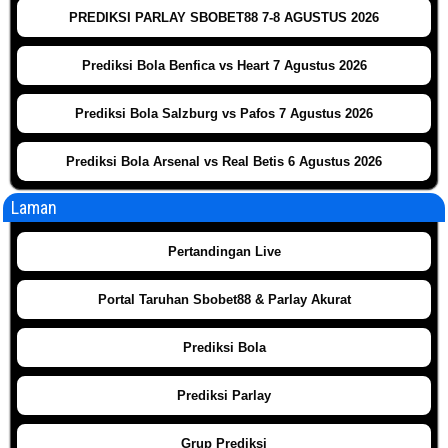
PREDIKSI PARLAY SBOBET88 7-8 AGUSTUS 2026
Prediksi Bola Benfica vs Heart 7 Agustus 2026
Prediksi Bola Salzburg vs Pafos 7 Agustus 2026
Prediksi Bola Arsenal vs Real Betis 6 Agustus 2026
Laman
Pertandingan Live
Portal Taruhan Sbobet88 & Parlay Akurat
Prediksi Bola
Prediksi Parlay
Grup Prediksi