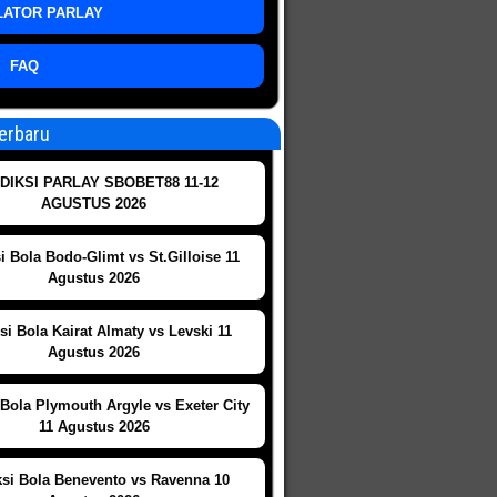
LATOR PARLAY
FAQ
erbaru
DIKSI PARLAY SBOBET88 11-12
AGUSTUS 2026
i Bola Bodo-Glimt vs St.Gilloise 11
Agustus 2026
si Bola Kairat Almaty vs Levski 11
Agustus 2026
 Bola Plymouth Argyle vs Exeter City
11 Agustus 2026
ksi Bola Benevento vs Ravenna 10