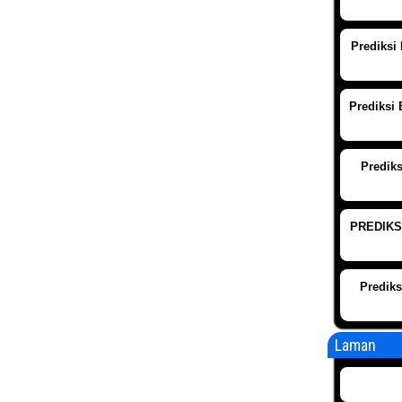
Prediksi
Prediksi 
Prediks
PREDIKS
Prediks
Laman