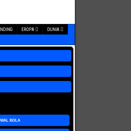
NDING
EROPA
DUNIA
DWAL BOLA