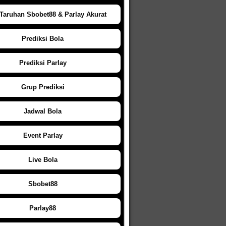
 Taruhan Sbobet88 & Parlay Akurat
Prediksi Bola
Prediksi Parlay
Grup Prediksi
Jadwal Bola
Event Parlay
Live Bola
Sbobet88
Parlay88