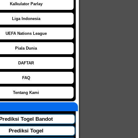
Kalkulator Parlay
Liga Indonesia
UEFA Nations League
Piala Dunia
DAFTAR
FAQ
Tentang Kami
Prediksi Togel Bandot
Prediksi Togel