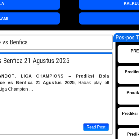
LA
KALKU
KAMI
Pos-pos T
 vs Benfica
PRE
s Benfica 21 Agustus 2025
Prediks
ANDOT
,
LIGA CHAMPIONS
–
Prediksi Bola
ce vs Benfica 21 Agustus 2025
, Babak play off
i Liga Champion …
Predik
Prediksi
Read Post
Predi