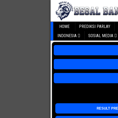
HOME
PREDIKSI PARLAY
INDONESIA
SOSIAL MEDIA
RESULT PRE