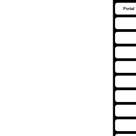
Portal