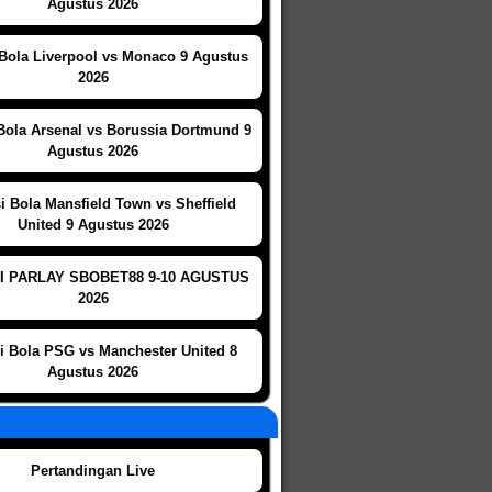
Agustus 2026
 Bola Liverpool vs Monaco 9 Agustus
2026
Bola Arsenal vs Borussia Dortmund 9
Agustus 2026
i Bola Mansfield Town vs Sheffield
United 9 Agustus 2026
I PARLAY SBOBET88 9-10 AGUSTUS
2026
i Bola PSG vs Manchester United 8
Agustus 2026
Pertandingan Live