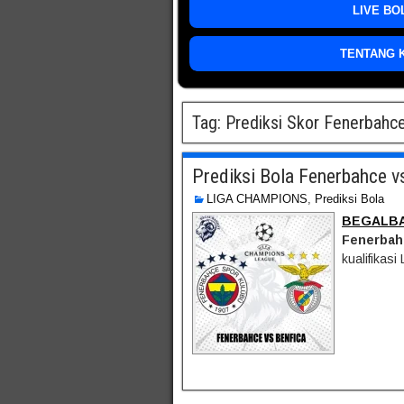
LIVE BO
TENTANG 
Tag:
Prediksi Skor Fenerbahce
Prediksi Bola Fenerbahce v
LIGA CHAMPIONS
,
Prediksi Bola
BEGALB
Fenerbah
kualifikas