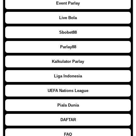
Event Parlay
Live Bola
Sbobet88
Parlay88
Kalkulator Parlay
Liga Indonesia
UEFA Nations League
Piala Dunia
DAFTAR
FAQ