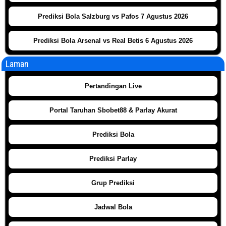
Prediksi Bola Salzburg vs Pafos 7 Agustus 2026
Prediksi Bola Arsenal vs Real Betis 6 Agustus 2026
Laman
Pertandingan Live
Portal Taruhan Sbobet88 & Parlay Akurat
Prediksi Bola
Prediksi Parlay
Grup Prediksi
Jadwal Bola