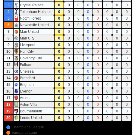
3
Crystal Palace
0
0
0
0
0
0
0
0
4
Tottenham Hotspur
0
0
0
0
0
0
0
0
5
Nottm Forest
0
0
0
0
0
0
0
0
6
Newcastle United
0
0
0
0
0
0
0
0
7
Man United
0
0
0
0
0
0
0
0
8
Man City
0
0
0
0
0
0
0
0
9
Liverpool
0
0
0
0
0
0
0
0
10
Hull City
0
0
0
0
0
0
0
0
11
Coventry City
0
0
0
0
0
0
0
0
12
Fulham
0
0
0
0
0
0
0
0
13
Chelsea
0
0
0
0
0
0
0
0
14
Brentford
0
0
0
0
0
0
0
0
15
Brighton
0
0
0
0
0
0
0
0
16
Everton
0
0
0
0
0
0
0
0
17
Arsenal
0
0
0
0
0
0
0
0
18
Aston Villa
0
0
0
0
0
0
0
0
19
Bournemouth
0
0
0
0
0
0
0
0
20
Leeds United
0
0
0
0
0
0
0
0
Champions League
Europa League