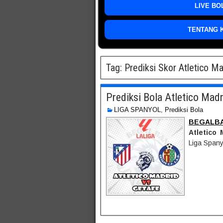
LIVE BO
TENTANG 
Tag:
Prediksi Skor Atletico M
Prediksi Bola Atletico Mad
LIGA SPANYOL
,
Prediksi Bola
BEGALB
Atletico
Liga Span