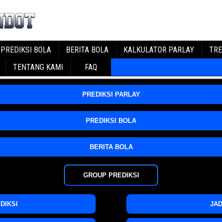
PREDIKSI BOLA
BERITA BOLA
KALKULATOR PARLAY
TRE
TENTANG KAMI
FAQ
PREDIKSI PARLAY
PREDIKSI BOLA
BERITA BOLA
GROUP PREDIKSI
DIKSI
JA