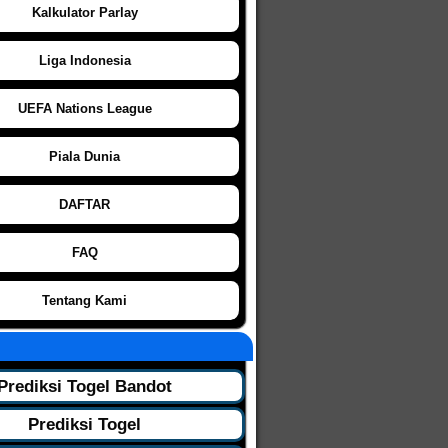
Kalkulator Parlay
Liga Indonesia
UEFA Nations League
Piala Dunia
DAFTAR
FAQ
Tentang Kami
Prediksi Togel Bandot
Prediksi Togel