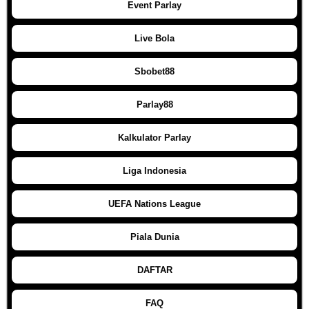
Event Parlay
Live Bola
Sbobet88
Parlay88
Kalkulator Parlay
Liga Indonesia
UEFA Nations League
Piala Dunia
DAFTAR
FAQ