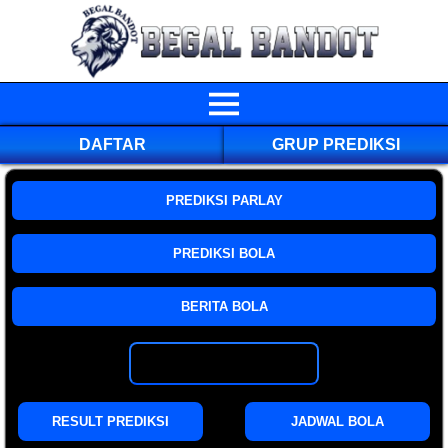
DAFTAR
GRUP PREDIKSI
PREDIKSI PARLAY
PREDIKSI BOLA
BERITA BOLA
GROUP PREDIKSI
RESULT PREDIKSI
JADWAL BOLA