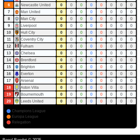
6
Newcastle United
0
0
0
0
0
0
0
0
7
Man United
0
0
0
0
0
0
0
0
8
Man City
0
0
0
0
0
0
0
0
9
Liverpool
0
0
0
0
0
0
0
0
10
Hull City
0
0
0
0
0
0
0
0
11
Coventry City
0
0
0
0
0
0
0
0
12
Fulham
0
0
0
0
0
0
0
0
13
Chelsea
0
0
0
0
0
0
0
0
14
Brentford
0
0
0
0
0
0
0
0
15
Brighton
0
0
0
0
0
0
0
0
16
Everton
0
0
0
0
0
0
0
0
17
Arsenal
0
0
0
0
0
0
0
0
18
Aston Villa
0
0
0
0
0
0
0
0
19
Bournemouth
0
0
0
0
0
0
0
0
20
Leeds United
0
0
0
0
0
0
0
0
Champions League
Europa League
Relegation
Begal Bandot © 2025