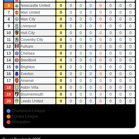
6
Newcastle United
0
0
0
0
0
0
0
0
7
Man United
0
0
0
0
0
0
0
0
8
Man City
0
0
0
0
0
0
0
0
9
Liverpool
0
0
0
0
0
0
0
0
10
Hull City
0
0
0
0
0
0
0
0
11
Coventry City
0
0
0
0
0
0
0
0
12
Fulham
0
0
0
0
0
0
0
0
13
Chelsea
0
0
0
0
0
0
0
0
14
Brentford
0
0
0
0
0
0
0
0
15
Brighton
0
0
0
0
0
0
0
0
16
Everton
0
0
0
0
0
0
0
0
17
Arsenal
0
0
0
0
0
0
0
0
18
Aston Villa
0
0
0
0
0
0
0
0
19
Bournemouth
0
0
0
0
0
0
0
0
20
Leeds United
0
0
0
0
0
0
0
0
Champions League
Europa League
Relegation