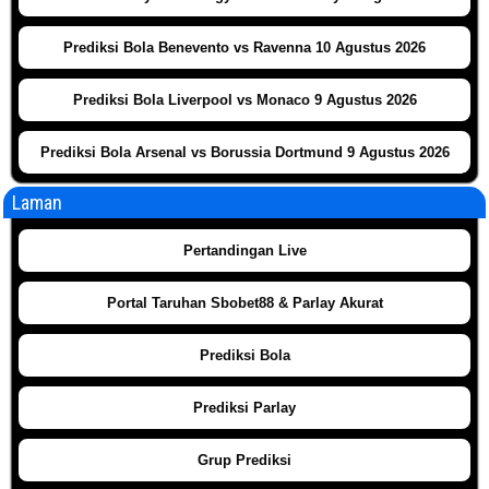
Prediksi Bola Benevento vs Ravenna 10 Agustus 2026
Prediksi Bola Liverpool vs Monaco 9 Agustus 2026
Prediksi Bola Arsenal vs Borussia Dortmund 9 Agustus 2026
Laman
Pertandingan Live
Portal Taruhan Sbobet88 & Parlay Akurat
Prediksi Bola
Prediksi Parlay
Grup Prediksi