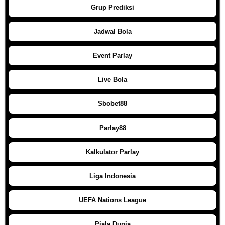
Grup Prediksi
Jadwal Bola
Event Parlay
Live Bola
Sbobet88
Parlay88
Kalkulator Parlay
Liga Indonesia
UEFA Nations League
Piala Dunia