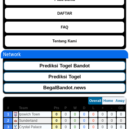
DAFTAR
FAQ
Tentang Kami
Network
Prediksi Togel Bandot
Prediksi Togel
BegalBandot.news
Overall
Home
Away
#
Team
Pts
P
W
D
L
+
-
GD
1
Ipswich Town
0
0
0
0
0
0
0
0
2
Sunderland
0
0
0
0
0
0
0
0
3
Crystal Palace
0
0
0
0
0
0
0
0