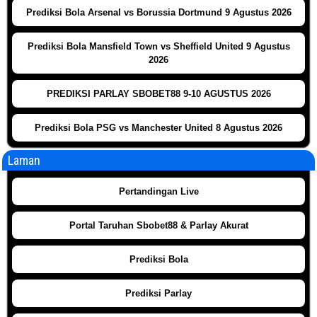
Prediksi Bola Arsenal vs Borussia Dortmund 9 Agustus 2026
Prediksi Bola Mansfield Town vs Sheffield United 9 Agustus
2026
PREDIKSI PARLAY SBOBET88 9-10 AGUSTUS 2026
Prediksi Bola PSG vs Manchester United 8 Agustus 2026
Laman
Pertandingan Live
Portal Taruhan Sbobet88 & Parlay Akurat
Prediksi Bola
Prediksi Parlay