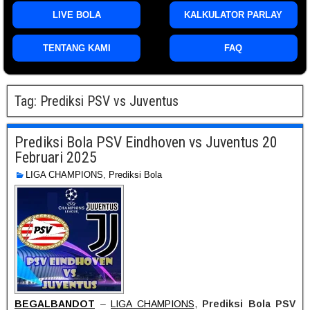
LIVE BOLA
KALKULATOR PARLAY
TENTANG KAMI
FAQ
Tag:
Prediksi PSV vs Juventus
Prediksi Bola PSV Eindhoven vs Juventus 20
Februari 2025
LIGA CHAMPIONS
,
Prediksi Bola
BEGALBANDOT
–
LIGA CHAMPIONS
,
Prediksi Bola PSV