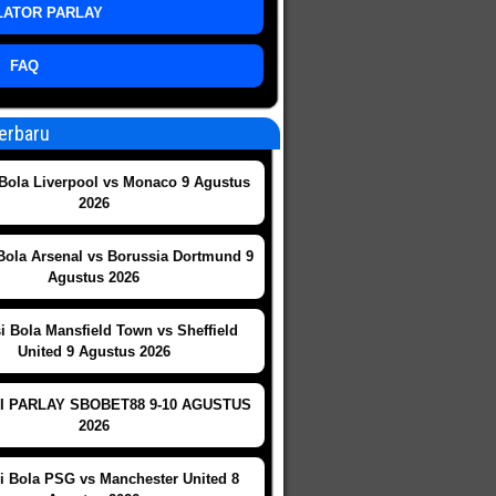
LATOR PARLAY
FAQ
erbaru
 Bola Liverpool vs Monaco 9 Agustus
2026
Bola Arsenal vs Borussia Dortmund 9
Agustus 2026
i Bola Mansfield Town vs Sheffield
United 9 Agustus 2026
I PARLAY SBOBET88 9-10 AGUSTUS
2026
i Bola PSG vs Manchester United 8