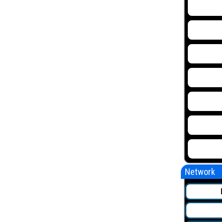
Network