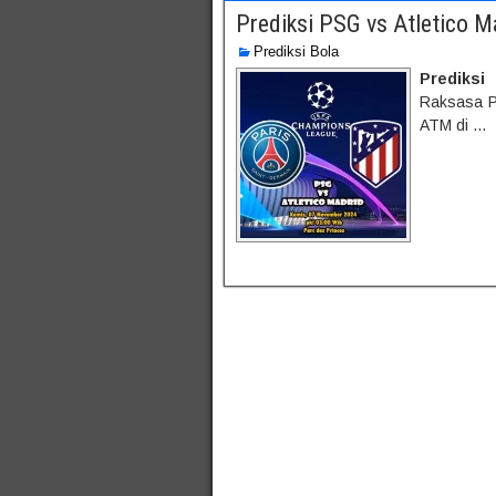
Prediksi PSG vs Atletico 
Prediksi Bola
Prediks
Raksasa P
ATM di …