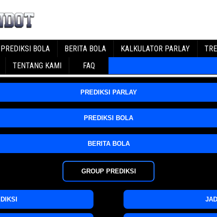
PREDIKSI BOLA
BERITA BOLA
KALKULATOR PARLAY
TRE
TENTANG KAMI
FAQ
PREDIKSI PARLAY
PREDIKSI BOLA
BERITA BOLA
GROUP PREDIKSI
DIKSI
JA