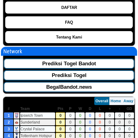
DAFTAR
FAQ
Tentang Kami
Network
Prediksi Togel Bandot
Prediksi Togel
BegalBandot.news
Overall
Home
Away
#
Team
Pts
P
W
D
L
+
-
GD
1
Ipswich Town
0
0
0
0
0
0
0
0
2
Sunderland
0
0
0
0
0
0
0
0
3
Crystal Palace
0
0
0
0
0
0
0
0
4
Tottenham Hotspur
0
0
0
0
0
0
0
0