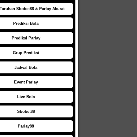
 Taruhan Sbobet88 & Parlay Akurat
Prediksi Bola
Prediksi Parlay
Grup Prediksi
Jadwal Bola
Event Parlay
Live Bola
Sbobet88
Parlay88