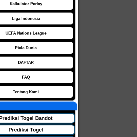
Kalkulator Parlay
Liga Indonesia
UEFA Nations League
Piala Dunia
DAFTAR
FAQ
Tentang Kami
Prediksi Togel Bandot
Prediksi Togel