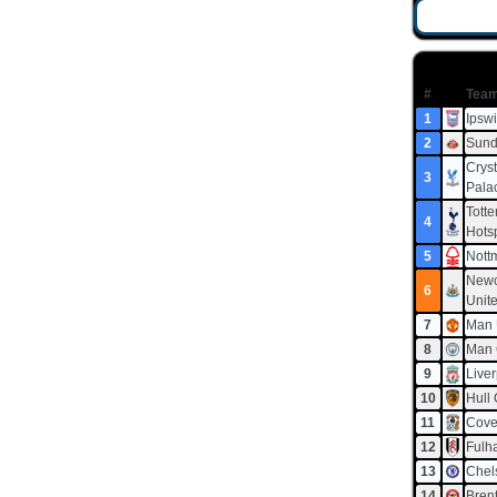
#
Tea
1
Ipsw
2
Sund
Cryst
3
Pala
Tott
4
Hots
5
Nott
Newc
6
Unit
7
Man 
8
Man 
9
Liver
10
Hull 
11
Coven
12
Fulh
13
Chel
14
Brent