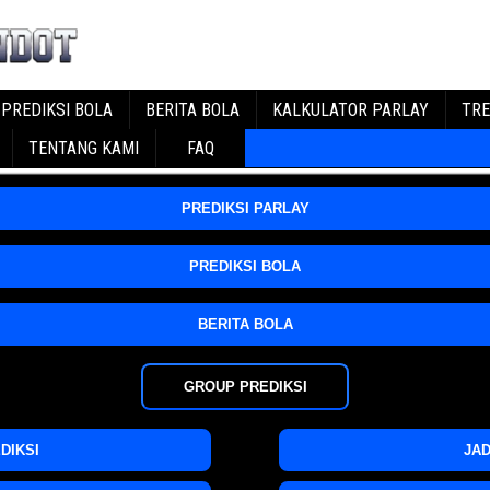
PREDIKSI BOLA
BERITA BOLA
KALKULATOR PARLAY
TRE
TENTANG KAMI
FAQ
PREDIKSI PARLAY
PREDIKSI BOLA
BERITA BOLA
GROUP PREDIKSI
DIKSI
JA