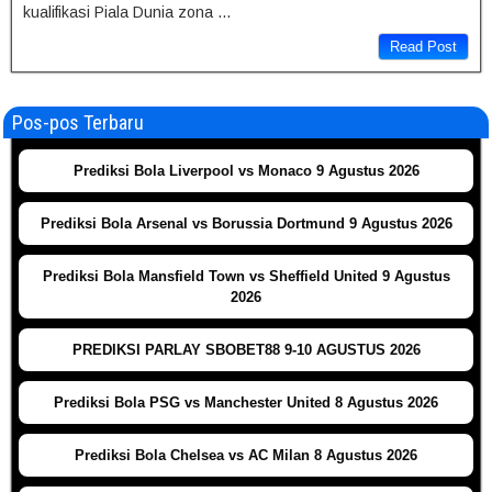
kualifikasi Piala Dunia zona …
Read Post
Pos-pos Terbaru
Prediksi Bola Liverpool vs Monaco 9 Agustus 2026
Prediksi Bola Arsenal vs Borussia Dortmund 9 Agustus 2026
Prediksi Bola Mansfield Town vs Sheffield United 9 Agustus
2026
PREDIKSI PARLAY SBOBET88 9-10 AGUSTUS 2026
Prediksi Bola PSG vs Manchester United 8 Agustus 2026
Prediksi Bola Chelsea vs AC Milan 8 Agustus 2026