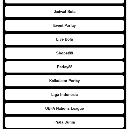
Jadwal Bola
Event Parlay
Live Bola
Sbobet88
Parlay88
Kalkulator Parlay
Liga Indonesia
UEFA Nations League
Piala Dunia