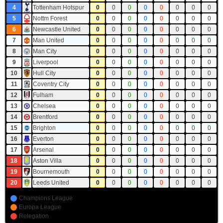
4
Tottenham Hotspur
0
0
0
0
0
0
0
0
5
Nottm Forest
0
0
0
0
0
0
0
0
6
Newcastle United
0
0
0
0
0
0
0
0
7
Man United
0
0
0
0
0
0
0
0
8
Man City
0
0
0
0
0
0
0
0
9
Liverpool
0
0
0
0
0
0
0
0
10
Hull City
0
0
0
0
0
0
0
0
11
Coventry City
0
0
0
0
0
0
0
0
12
Fulham
0
0
0
0
0
0
0
0
13
Chelsea
0
0
0
0
0
0
0
0
14
Brentford
0
0
0
0
0
0
0
0
15
Brighton
0
0
0
0
0
0
0
0
16
Everton
0
0
0
0
0
0
0
0
17
Arsenal
0
0
0
0
0
0
0
0
18
Aston Villa
0
0
0
0
0
0
0
0
19
Bournemouth
0
0
0
0
0
0
0
0
20
Leeds United
0
0
0
0
0
0
0
0
Champions League
Europa League
Relegation