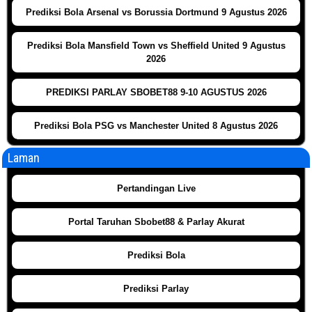
Prediksi Bola Arsenal vs Borussia Dortmund 9 Agustus 2026
Prediksi Bola Mansfield Town vs Sheffield United 9 Agustus
2026
PREDIKSI PARLAY SBOBET88 9-10 AGUSTUS 2026
Prediksi Bola PSG vs Manchester United 8 Agustus 2026
Laman
Pertandingan Live
Portal Taruhan Sbobet88 & Parlay Akurat
Prediksi Bola
Prediksi Parlay