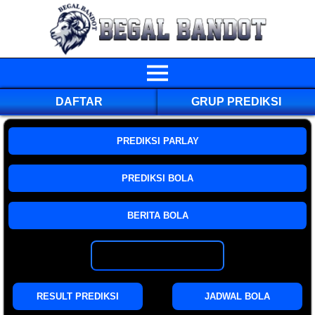
DAFTAR
GRUP PREDIKSI
PREDIKSI PARLAY
PREDIKSI BOLA
BERITA BOLA
GROUP PREDIKSI
RESULT PREDIKSI
JADWAL BOLA