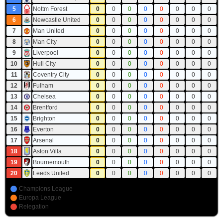
5
Nottm Forest
0
0
0
0
0
0
0
0
6
Newcastle United
0
0
0
0
0
0
0
0
7
Man United
0
0
0
0
0
0
0
0
8
Man City
0
0
0
0
0
0
0
0
9
Liverpool
0
0
0
0
0
0
0
0
10
Hull City
0
0
0
0
0
0
0
0
11
Coventry City
0
0
0
0
0
0
0
0
12
Fulham
0
0
0
0
0
0
0
0
13
Chelsea
0
0
0
0
0
0
0
0
14
Brentford
0
0
0
0
0
0
0
0
15
Brighton
0
0
0
0
0
0
0
0
16
Everton
0
0
0
0
0
0
0
0
17
Arsenal
0
0
0
0
0
0
0
0
18
Aston Villa
0
0
0
0
0
0
0
0
19
Bournemouth
0
0
0
0
0
0
0
0
20
Leeds United
0
0
0
0
0
0
0
0
Champions League
Europa League
Relegation