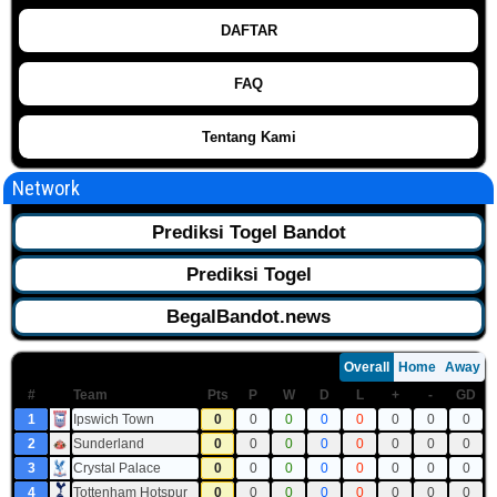
DAFTAR
FAQ
Tentang Kami
Network
Prediksi Togel Bandot
Prediksi Togel
BegalBandot.news
Overall
Home
Away
#
Team
Pts
P
W
D
L
+
-
GD
1
Ipswich Town
0
0
0
0
0
0
0
0
2
Sunderland
0
0
0
0
0
0
0
0
3
Crystal Palace
0
0
0
0
0
0
0
0
4
Tottenham Hotspur
0
0
0
0
0
0
0
0