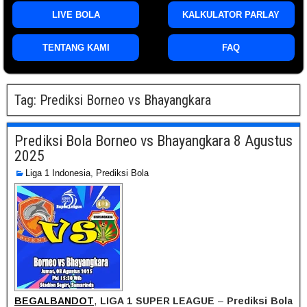
LIVE BOLA
KALKULATOR PARLAY
TENTANG KAMI
FAQ
Tag:
Prediksi Borneo vs Bhayangkara
Prediksi Bola Borneo vs Bhayangkara 8 Agustus
2025
Liga 1 Indonesia
,
Prediksi Bola
BEGALBANDOT
,
LIGA 1 SUPER LEAGUE
–
Prediksi Bola