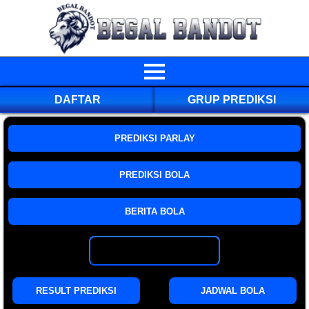
DAFTAR
GRUP PREDIKSI
PREDIKSI PARLAY
PREDIKSI BOLA
BERITA BOLA
GROUP PREDIKSI
RESULT PREDIKSI
JADWAL BOLA