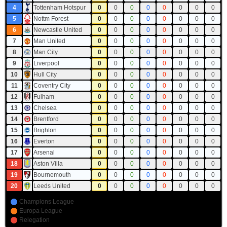
4
Tottenham Hotspur
0
0
0
0
0
0
0
0
5
Nottm Forest
0
0
0
0
0
0
0
0
6
Newcastle United
0
0
0
0
0
0
0
0
7
Man United
0
0
0
0
0
0
0
0
8
Man City
0
0
0
0
0
0
0
0
9
Liverpool
0
0
0
0
0
0
0
0
10
Hull City
0
0
0
0
0
0
0
0
11
Coventry City
0
0
0
0
0
0
0
0
12
Fulham
0
0
0
0
0
0
0
0
13
Chelsea
0
0
0
0
0
0
0
0
14
Brentford
0
0
0
0
0
0
0
0
15
Brighton
0
0
0
0
0
0
0
0
16
Everton
0
0
0
0
0
0
0
0
17
Arsenal
0
0
0
0
0
0
0
0
18
Aston Villa
0
0
0
0
0
0
0
0
19
Bournemouth
0
0
0
0
0
0
0
0
20
Leeds United
0
0
0
0
0
0
0
0
Champions League
Europa League
Relegation