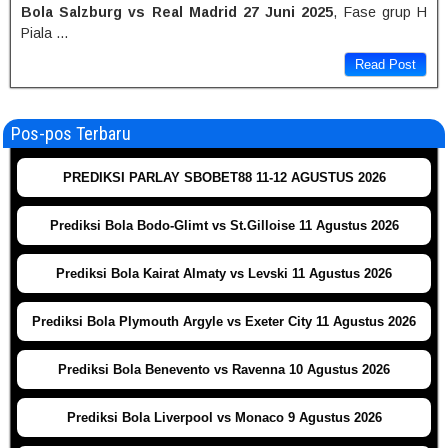
Bola Salzburg vs Real Madrid 27 Juni 2025
, Fase grup H
Piala …
Read Post
Pos-pos Terbaru
PREDIKSI PARLAY SBOBET88 11-12 AGUSTUS 2026
Prediksi Bola Bodo-Glimt vs St.Gilloise 11 Agustus 2026
Prediksi Bola Kairat Almaty vs Levski 11 Agustus 2026
Prediksi Bola Plymouth Argyle vs Exeter City 11 Agustus 2026
Prediksi Bola Benevento vs Ravenna 10 Agustus 2026
Prediksi Bola Liverpool vs Monaco 9 Agustus 2026