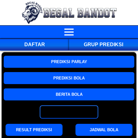
DAFTAR
GRUP PREDIKSI
PREDIKSI PARLAY
PREDIKSI BOLA
BERITA BOLA
GROUP PREDIKSI
RESULT PREDIKSI
JADWAL BOLA