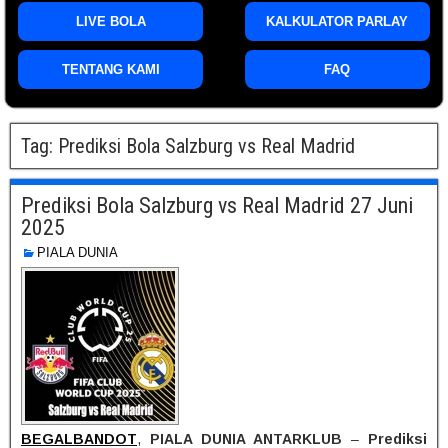
LIVE BOLA
KALKULATOR PARLAY
TENTANG KAMI
FAQ
Tag:
Prediksi Bola Salzburg vs Real Madrid
Prediksi Bola Salzburg vs Real Madrid 27 Juni
2025
PIALA DUNIA
BEGALBANDOT
,
PIALA DUNIA ANTARKLUB
–
Prediksi