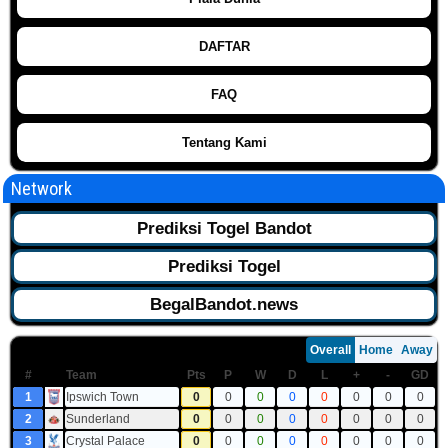
DAFTAR
FAQ
Tentang Kami
Network
Prediksi Togel Bandot
Prediksi Togel
BegalBandot.news
Overall
Home
Away
#
Team
Pts
P
W
D
L
+
-
GD
1
Ipswich Town
0
0
0
0
0
0
0
0
2
Sunderland
0
0
0
0
0
0
0
0
3
Crystal Palace
0
0
0
0
0
0
0
0