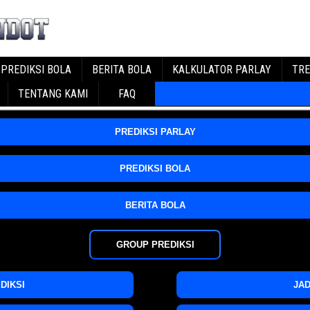
PREDIKSI BOLA
BERITA BOLA
KALKULATOR PARLAY
TRE
TENTANG KAMI
FAQ
PREDIKSI PARLAY
PREDIKSI BOLA
BERITA BOLA
GROUP PREDIKSI
DIKSI
JA