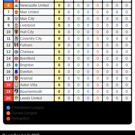
6
Newcastle United
0
0
0
0
0
0
0
0
7
Man United
0
0
0
0
0
0
0
0
8
Man City
0
0
0
0
0
0
0
0
9
Liverpool
0
0
0
0
0
0
0
0
10
Hull City
0
0
0
0
0
0
0
0
11
Coventry City
0
0
0
0
0
0
0
0
12
Fulham
0
0
0
0
0
0
0
0
13
Chelsea
0
0
0
0
0
0
0
0
14
Brentford
0
0
0
0
0
0
0
0
15
Brighton
0
0
0
0
0
0
0
0
16
Everton
0
0
0
0
0
0
0
0
17
Arsenal
0
0
0
0
0
0
0
0
18
Aston Villa
0
0
0
0
0
0
0
0
19
Bournemouth
0
0
0
0
0
0
0
0
20
Leeds United
0
0
0
0
0
0
0
0
Champions League
Europa League
Relegation