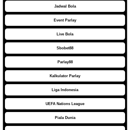
Jadwal Bola
Event Parlay
Live Bola
Sbobet88
Parlay88
Kalkulator Parlay
Liga Indonesia
UEFA Nations League
Piala Dunia