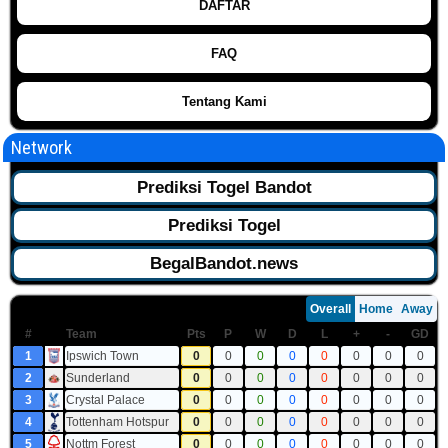
DAFTAR
FAQ
Tentang Kami
Network
Prediksi Togel Bandot
Prediksi Togel
BegalBandot.news
Overall
Home
Away
#
Team
Pts
P
W
D
L
+
-
GD
1
Ipswich Town
0
0
0
0
0
0
0
0
2
Sunderland
0
0
0
0
0
0
0
0
3
Crystal Palace
0
0
0
0
0
0
0
0
4
Tottenham Hotspur
0
0
0
0
0
0
0
0
5
Nottm Forest
0
0
0
0
0
0
0
0