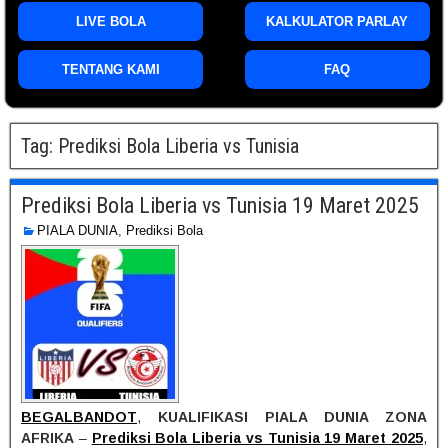
LIVE BOLA
KALKULATOR PARLAY
TENTANG KAMI
FAQ
Tag:
Prediksi Bola Liberia vs Tunisia
Prediksi Bola Liberia vs Tunisia 19 Maret 2025
PIALA DUNIA
,
Prediksi Bola
BEGALBANDOT
,
KUALIFIKASI PIALA DUNIA ZONA
AFRIKA
–
Prediksi Bola Liberia vs Tunisia 19 Maret 2025
,