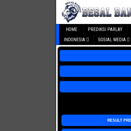
HOME
PREDIKSI PARLAY
INDONESIA
SOSIAL MEDIA
RESULT PRE