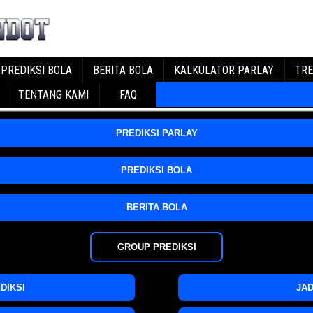
PREDIKSI BOLA
BERITA BOLA
KALKULATOR PARLAY
TRE
TENTANG KAMI
FAQ
PREDIKSI PARLAY
PREDIKSI BOLA
BERITA BOLA
GROUP PREDIKSI
DIKSI
JA