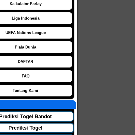
Kalkulator Parlay
Liga Indonesia
UEFA Nations League
Piala Dunia
DAFTAR
FAQ
Tentang Kami
Prediksi Togel Bandot
Prediksi Togel