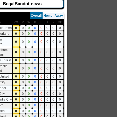
BegalBandot.news
Overall
Home
Away
m
Pts
P
W
D
L
+
-
GD
ich Town
0
0
0
0
0
0
0
0
erland
0
0
0
0
0
0
0
0
al
0
0
0
0
0
0
0
0
ce
enham
0
0
0
0
0
0
0
0
pur
m Forest
0
0
0
0
0
0
0
0
astle
0
0
0
0
0
0
0
0
ed
United
0
0
0
0
0
0
0
0
City
0
0
0
0
0
0
0
0
pool
0
0
0
0
0
0
0
0
City
0
0
0
0
0
0
0
0
try City
0
0
0
0
0
0
0
0
am
0
0
0
0
0
0
0
0
sea
0
0
0
0
0
0
0
0
ford
0
0
0
0
0
0
0
0