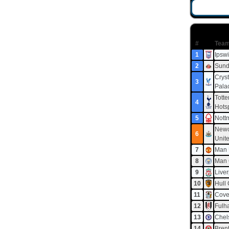
#
Tea
1
Ipsw
2
Sund
Cryst
3
Pala
Tott
4
Hots
5
Nott
Newc
6
Unit
7
Man 
8
Man 
9
Liver
10
Hull 
11
Coven
12
Fulh
13
Chel
14
Brent