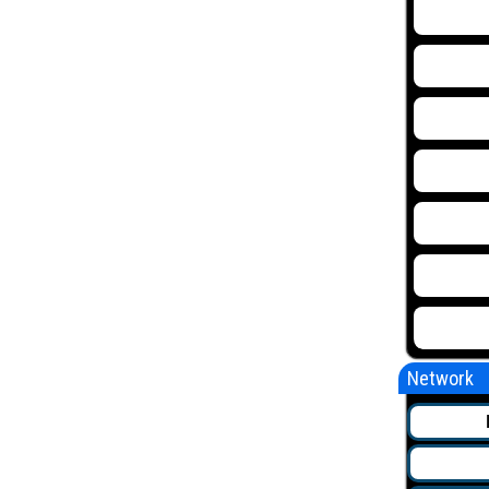
Network