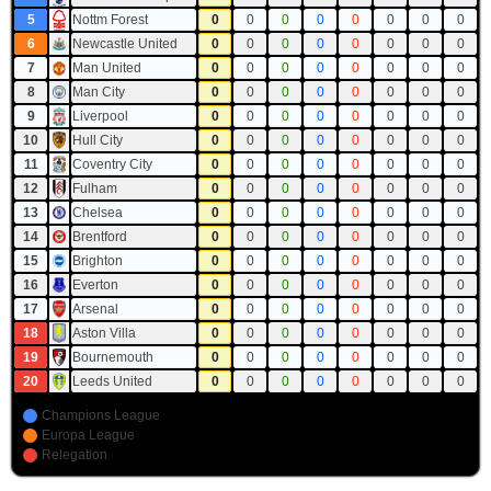
5
Nottm Forest
0
0
0
0
0
0
0
0
6
Newcastle United
0
0
0
0
0
0
0
0
7
Man United
0
0
0
0
0
0
0
0
8
Man City
0
0
0
0
0
0
0
0
9
Liverpool
0
0
0
0
0
0
0
0
10
Hull City
0
0
0
0
0
0
0
0
11
Coventry City
0
0
0
0
0
0
0
0
12
Fulham
0
0
0
0
0
0
0
0
13
Chelsea
0
0
0
0
0
0
0
0
14
Brentford
0
0
0
0
0
0
0
0
15
Brighton
0
0
0
0
0
0
0
0
16
Everton
0
0
0
0
0
0
0
0
17
Arsenal
0
0
0
0
0
0
0
0
18
Aston Villa
0
0
0
0
0
0
0
0
19
Bournemouth
0
0
0
0
0
0
0
0
20
Leeds United
0
0
0
0
0
0
0
0
Champions League
Europa League
Relegation