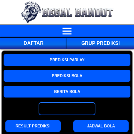
DAFTAR
GRUP PREDIKSI
PREDIKSI PARLAY
PREDIKSI BOLA
BERITA BOLA
GROUP PREDIKSI
RESULT PREDIKSI
JADWAL BOLA