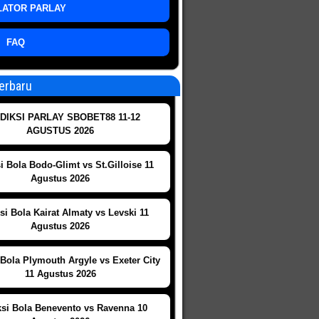
LATOR PARLAY
FAQ
erbaru
DIKSI PARLAY SBOBET88 11-12
AGUSTUS 2026
i Bola Bodo-Glimt vs St.Gilloise 11
Agustus 2026
si Bola Kairat Almaty vs Levski 11
Agustus 2026
 Bola Plymouth Argyle vs Exeter City
11 Agustus 2026
ksi Bola Benevento vs Ravenna 10