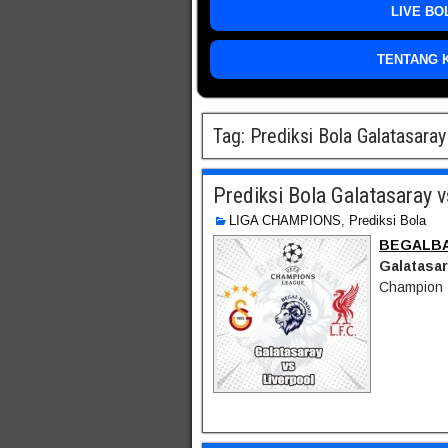
LIVE BO
TENTANG 
Tag:
Prediksi Bola Galatasaray
Prediksi Bola Galatasaray 
LIGA CHAMPIONS
,
Prediksi Bola
BEGALB
Galatasar
Champion 