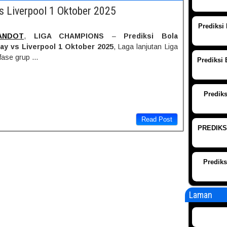
vs Liverpool 1 Oktober 2025
Prediksi
ANDOT
,
LIGA CHAMPIONS
–
Prediksi Bola
ay vs Liverpool 1 Oktober 2025
, Laga lanjutan Liga
fase grup …
Prediksi 
Prediks
Read Post
PREDIKS
Prediks
Laman