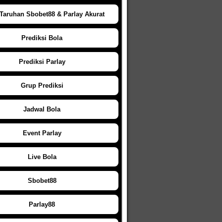
 Taruhan Sbobet88 & Parlay Akurat
Prediksi Bola
Prediksi Parlay
Grup Prediksi
Jadwal Bola
Event Parlay
Live Bola
Sbobet88
Parlay88