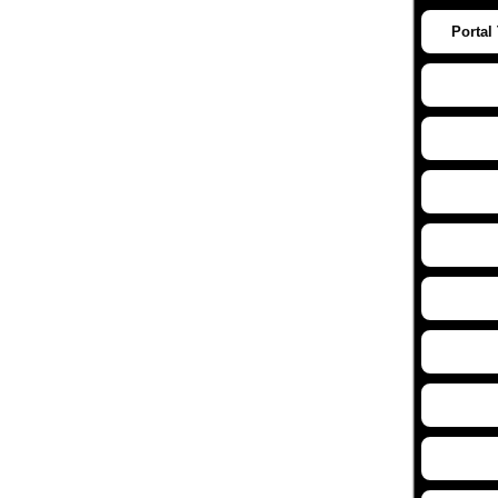
Portal