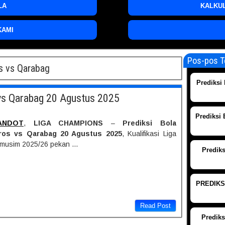
LA
KALKU
KAMI
Pos-pos T
s vs Qarabag
Prediksi
 vs Qarabag 20 Agustus 2025
Prediksi 
ANDOT
,
LIGA CHAMPIONS
–
Prediksi Bola
ros vs Qarabag 20 Agustus 2025
, Kualifikasi Liga
musim 2025/26 pekan …
Prediks
PREDIKS
Read Post
Prediks