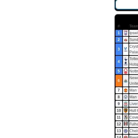
#
Tea
1
Ipsw
2
Sund
Cryst
3
Pala
Tott
4
Hots
5
Nott
Newc
6
Unit
7
Man 
8
Man 
9
Liver
10
Hull 
11
Coven
12
Fulh
13
Chel
14
Brent