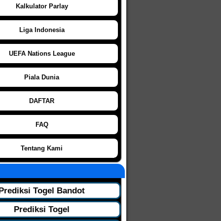
Kalkulator Parlay
Liga Indonesia
UEFA Nations League
Piala Dunia
DAFTAR
FAQ
Tentang Kami
Prediksi Togel Bandot
Prediksi Togel