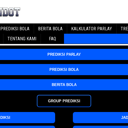
PREDIKSI BOLA
BERITA BOLA
KALKULATOR PARLAY
TRE
TENTANG KAMI
FAQ
PREDIKSI PARLAY
PREDIKSI BOLA
BERITA BOLA
GROUP PREDIKSI
DIKSI
JA