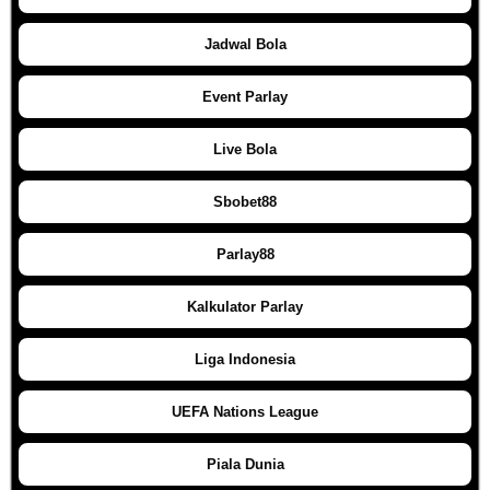
Jadwal Bola
Event Parlay
Live Bola
Sbobet88
Parlay88
Kalkulator Parlay
Liga Indonesia
UEFA Nations League
Piala Dunia