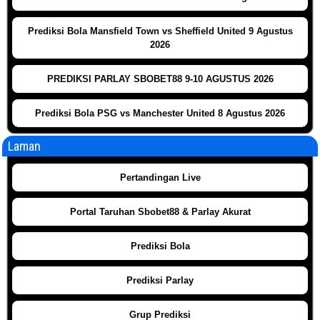
Prediksi Bola Mansfield Town vs Sheffield United 9 Agustus
2026
PREDIKSI PARLAY SBOBET88 9-10 AGUSTUS 2026
Prediksi Bola PSG vs Manchester United 8 Agustus 2026
Laman
Pertandingan Live
Portal Taruhan Sbobet88 & Parlay Akurat
Prediksi Bola
Prediksi Parlay
Grup Prediksi