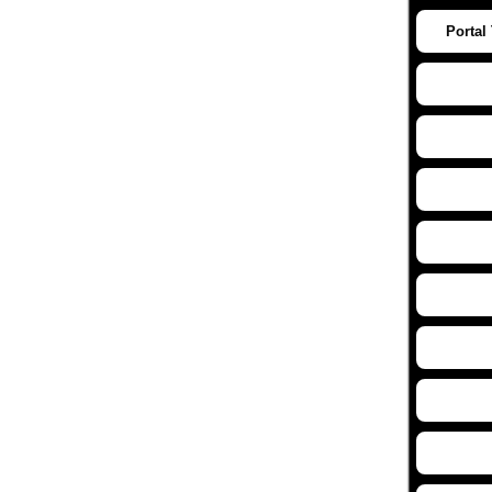
Portal