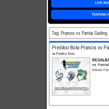
LIVE BO
TENTANG 
Tag:
Prancis vs Pantai Gading
Prediksi Bola Prancis vs P
Prediksi Bola
BEGALB
vs Pantai
timnas Pan