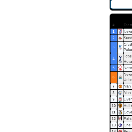
#
Tea
1
Ipsw
2
Sund
Cryst
3
Pala
Tott
4
Hots
5
Nott
Newc
6
Unit
7
Man 
8
Man 
9
Liver
10
Hull 
11
Coven
12
Fulh
13
Chel
14
Brent