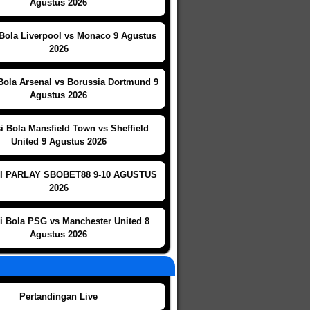
Agustus 2026
 Bola Liverpool vs Monaco 9 Agustus
2026
Bola Arsenal vs Borussia Dortmund 9
Agustus 2026
i Bola Mansfield Town vs Sheffield
United 9 Agustus 2026
I PARLAY SBOBET88 9-10 AGUSTUS
2026
i Bola PSG vs Manchester United 8
Agustus 2026
Pertandingan Live