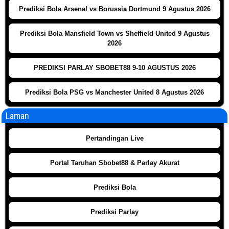
Prediksi Bola Arsenal vs Borussia Dortmund 9 Agustus 2026
Prediksi Bola Mansfield Town vs Sheffield United 9 Agustus
2026
PREDIKSI PARLAY SBOBET88 9-10 AGUSTUS 2026
Prediksi Bola PSG vs Manchester United 8 Agustus 2026
Laman
Pertandingan Live
Portal Taruhan Sbobet88 & Parlay Akurat
Prediksi Bola
Prediksi Parlay