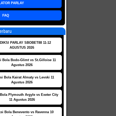
LATOR PARLAY
FAQ
erbaru
DIKSI PARLAY SBOBET88 11-12
AGUSTUS 2026
i Bola Bodo-Glimt vs St.Gilloise 11
Agustus 2026
si Bola Kairat Almaty vs Levski 11
Agustus 2026
 Bola Plymouth Argyle vs Exeter City
11 Agustus 2026
ksi Bola Benevento vs Ravenna 10