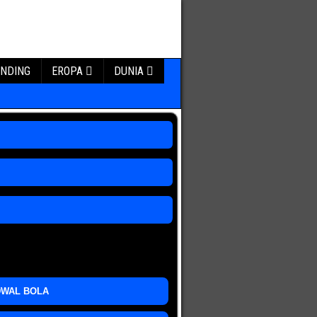
NDING
EROPA
DUNIA
DWAL BOLA