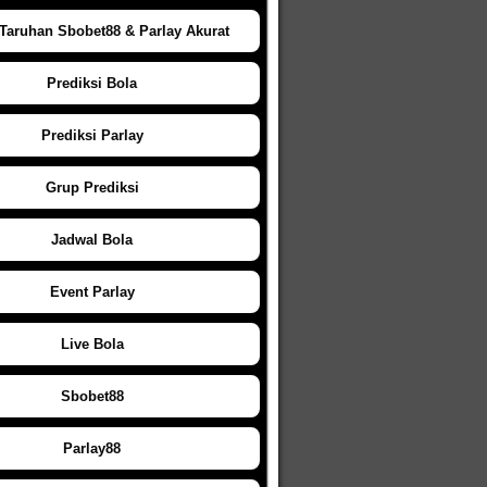
 Taruhan Sbobet88 & Parlay Akurat
Prediksi Bola
Prediksi Parlay
Grup Prediksi
Jadwal Bola
Event Parlay
Live Bola
Sbobet88
Parlay88