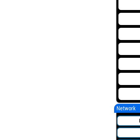
Network