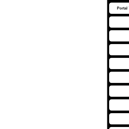
Portal