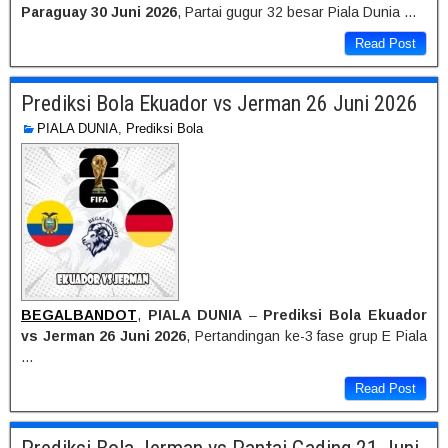
Paraguay 30 Juni 2026
, Partai gugur 32 besar Piala Dunia …
Read Post
Prediksi Bola Ekuador vs Jerman 26 Juni 2026
PIALA DUNIA
,
Prediksi Bola
BEGALBANDOT
,
PIALA DUNIA
–
Prediksi Bola Ekuador
vs Jerman 26 Juni 2026
, Pertandingan ke-3 fase grup E Piala
…
Read Post