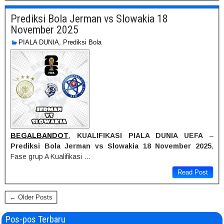
Prediksi Bola Jerman vs Slowakia 18
November 2025
PIALA DUNIA
,
Prediksi Bola
BEGALBANDOT
,
KUALIFIKASI PIALA DUNIA UEFA
–
Prediksi Bola Jerman vs Slowakia 18 November 2025
,
Fase grup A Kualifikasi …
Read Post
← Older Posts
Pos-pos Terbaru