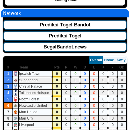
Network
Prediksi Togel Bandot
Prediksi Togel
BegalBandot.news
Overall
Home
Away
#
Team
Pts
P
W
D
L
+
-
GD
1
Ipswich Town
0
0
0
0
0
0
0
0
2
Sunderland
0
0
0
0
0
0
0
0
3
Crystal Palace
0
0
0
0
0
0
0
0
4
Tottenham Hotspur
0
0
0
0
0
0
0
0
5
Nottm Forest
0
0
0
0
0
0
0
0
6
Newcastle United
0
0
0
0
0
0
0
0
7
Man United
0
0
0
0
0
0
0
0
8
Man City
0
0
0
0
0
0
0
0
9
Liverpool
0
0
0
0
0
0
0
0