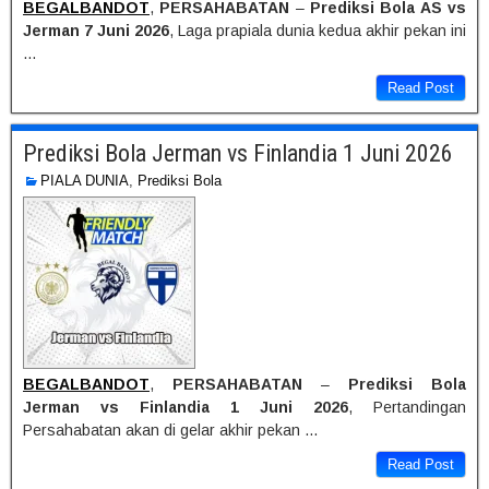
BEGALBANDOT
,
PERSAHABATAN
–
Prediksi Bola AS vs
Jerman 7 Juni 2026
, Laga prapiala dunia kedua akhir pekan ini
…
Read Post
Prediksi Bola Jerman vs Finlandia 1 Juni 2026
PIALA DUNIA
,
Prediksi Bola
BEGALBANDOT
,
PERSAHABATAN
–
Prediksi Bola
Jerman vs Finlandia 1 Juni 2026
, Pertandingan
Persahabatan akan di gelar akhir pekan …
Read Post