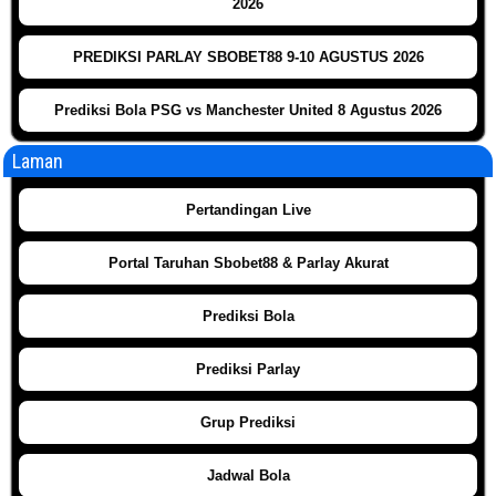
2026
PREDIKSI PARLAY SBOBET88 9-10 AGUSTUS 2026
Prediksi Bola PSG vs Manchester United 8 Agustus 2026
Laman
Pertandingan Live
Portal Taruhan Sbobet88 & Parlay Akurat
Prediksi Bola
Prediksi Parlay
Grup Prediksi
Jadwal Bola