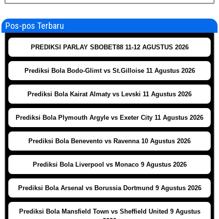
Pos-pos Terbaru
PREDIKSI PARLAY SBOBET88 11-12 AGUSTUS 2026
Prediksi Bola Bodo-Glimt vs St.Gilloise 11 Agustus 2026
Prediksi Bola Kairat Almaty vs Levski 11 Agustus 2026
Prediksi Bola Plymouth Argyle vs Exeter City 11 Agustus 2026
Prediksi Bola Benevento vs Ravenna 10 Agustus 2026
Prediksi Bola Liverpool vs Monaco 9 Agustus 2026
Prediksi Bola Arsenal vs Borussia Dortmund 9 Agustus 2026
Prediksi Bola Mansfield Town vs Sheffield United 9 Agustus