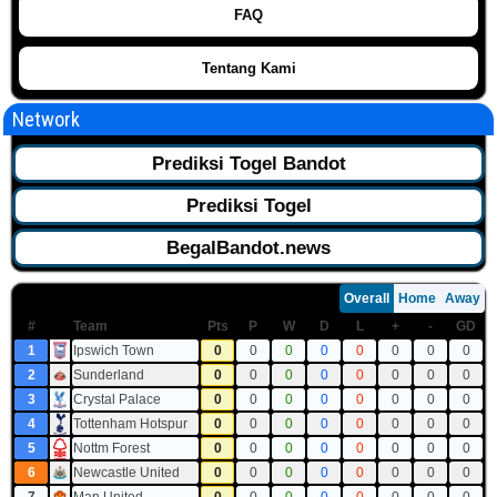
FAQ
Tentang Kami
Network
Prediksi Togel Bandot
Prediksi Togel
BegalBandot.news
Overall
Home
Away
#
Team
Pts
P
W
D
L
+
-
GD
1
Ipswich Town
0
0
0
0
0
0
0
0
2
Sunderland
0
0
0
0
0
0
0
0
3
Crystal Palace
0
0
0
0
0
0
0
0
4
Tottenham Hotspur
0
0
0
0
0
0
0
0
5
Nottm Forest
0
0
0
0
0
0
0
0
6
Newcastle United
0
0
0
0
0
0
0
0