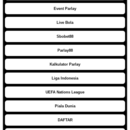
Event Parlay
Live Bola
Sbobet88
Parlay88
Kalkulator Parlay
Liga Indonesia
UEFA Nations League
Piala Dunia
DAFTAR