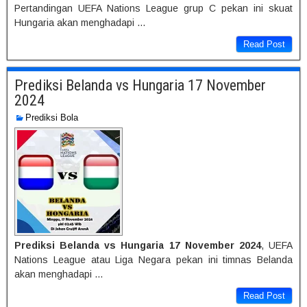
Pertandingan UEFA Nations League grup C pekan ini skuat
Hungaria akan menghadapi …
Read Post
Prediksi Belanda vs Hungaria 17 November
2024
Prediksi Bola
Prediksi Belanda vs Hungaria 17 November 2024
, UEFA
Nations League atau Liga Negara pekan ini timnas Belanda
akan menghadapi …
Read Post