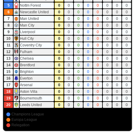
5
Nottm Forest
0
0
0
0
0
0
0
0
6
Newcastle United
0
0
0
0
0
0
0
0
7
Man United
0
0
0
0
0
0
0
0
8
Man City
0
0
0
0
0
0
0
0
9
Liverpool
0
0
0
0
0
0
0
0
10
Hull City
0
0
0
0
0
0
0
0
11
Coventry City
0
0
0
0
0
0
0
0
12
Fulham
0
0
0
0
0
0
0
0
13
Chelsea
0
0
0
0
0
0
0
0
14
Brentford
0
0
0
0
0
0
0
0
15
Brighton
0
0
0
0
0
0
0
0
16
Everton
0
0
0
0
0
0
0
0
17
Arsenal
0
0
0
0
0
0
0
0
18
Aston Villa
0
0
0
0
0
0
0
0
19
Bournemouth
0
0
0
0
0
0
0
0
20
Leeds United
0
0
0
0
0
0
0
0
Champions League
Europa League
Relegation