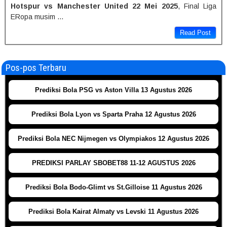
Hotspur vs Manchester United 22 Mei 2025
, Final Liga
ERopa musim …
Read Post
Pos-pos Terbaru
Prediksi Bola PSG vs Aston Villa 13 Agustus 2026
Prediksi Bola Lyon vs Sparta Praha 12 Agustus 2026
Prediksi Bola NEC Nijmegen vs Olympiakos 12 Agustus 2026
PREDIKSI PARLAY SBOBET88 11-12 AGUSTUS 2026
Prediksi Bola Bodo-Glimt vs St.Gilloise 11 Agustus 2026
Prediksi Bola Kairat Almaty vs Levski 11 Agustus 2026