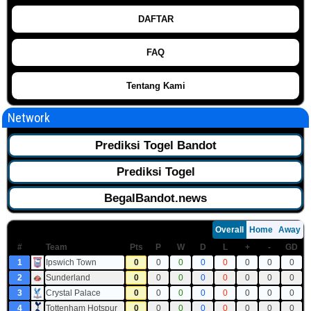
DAFTAR
FAQ
Tentang Kami
Network
Prediksi Togel Bandot
Prediksi Togel
BegalBandot.news
Overall
Home
Away
#
Team
Pts
P
W
D
L
+
-
GD
1
Ipswich Town
0
0
0
0
0
0
0
0
2
Sunderland
0
0
0
0
0
0
0
0
3
Crystal Palace
0
0
0
0
0
0
0
0
4
Tottenham Hotspur
0
0
0
0
0
0
0
0