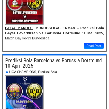
BEGALBANDOT
,
BUNDESLIGA JERMAN
–
Prediksi Bola
Bayer Leverkusen vs Borussia Dortmund 11 Mei 2025
,
Match Day ke-33 Bundesliga …
Read Post
Prediksi Bola Barcelona vs Borussia Dortmund
10 April 2025
LIGA CHAMPIONS
,
Prediksi Bola