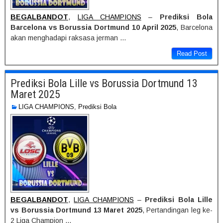
BEGALBANDOT
,
LIGA CHAMPIONS
–
Prediksi Bola
Barcelona vs Borussia Dortmund 10 April 2025
, Barcelona
akan menghadapi raksasa jerman …
Read Post
Prediksi Bola Lille vs Borussia Dortmund 13
Maret 2025
LIGA CHAMPIONS
,
Prediksi Bola
BEGALBANDOT
,
LIGA CHAMPIONS
–
Prediksi Bola Lille
vs Borussia Dortmund 13 Maret 2025
, Pertandingan leg ke-
2 Liga Champion …