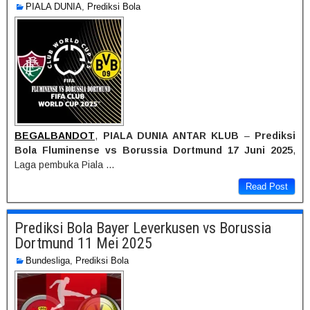
PIALA DUNIA
,
Prediksi Bola
BEGALBANDOT
,
PIALA DUNIA ANTAR KLUB
–
Prediksi
Bola Fluminense vs Borussia Dortmund 17 Juni 2025
,
Laga pembuka Piala …
Read Post
Prediksi Bola Bayer Leverkusen vs Borussia
Dortmund 11 Mei 2025
Bundesliga
,
Prediksi Bola