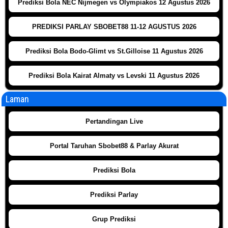
Prediksi Bola NEC Nijmegen vs Olympiakos 12 Agustus 2026
PREDIKSI PARLAY SBOBET88 11-12 AGUSTUS 2026
Prediksi Bola Bodo-Glimt vs St.Gilloise 11 Agustus 2026
Prediksi Bola Kairat Almaty vs Levski 11 Agustus 2026
Laman
Pertandingan Live
Portal Taruhan Sbobet88 & Parlay Akurat
Prediksi Bola
Prediksi Parlay
Grup Prediksi