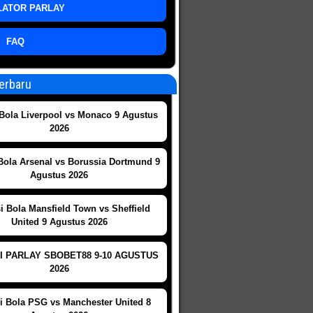
LATOR PARLAY
FAQ
erbaru
 Bola Liverpool vs Monaco 9 Agustus
2026
Bola Arsenal vs Borussia Dortmund 9
Agustus 2026
i Bola Mansfield Town vs Sheffield
United 9 Agustus 2026
I PARLAY SBOBET88 9-10 AGUSTUS
2026
i Bola PSG vs Manchester United 8