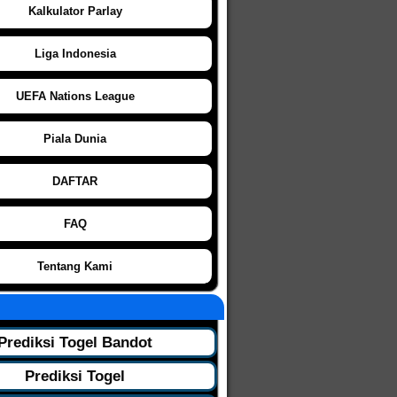
Kalkulator Parlay
Liga Indonesia
UEFA Nations League
Piala Dunia
DAFTAR
FAQ
Tentang Kami
Prediksi Togel Bandot
Prediksi Togel