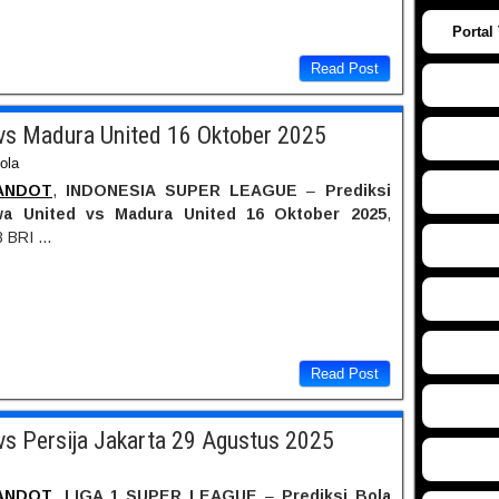
Portal
Read Post
 vs Madura United 16 Oktober 2025
ola
ANDOT
,
INDONESIA SUPER LEAGUE
–
Prediksi
a United vs Madura United 16 Oktober 2025
,
8 BRI …
Read Post
vs Persija Jakarta 29 Agustus 2025
ANDOT
,
LIGA 1 SUPER LEAGUE
–
Prediksi Bola