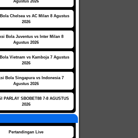
Agustus 2026
 Bola Chelsea vs AC Milan 8 Agustus
2026
ksi Bola Juventus vs Inter Milan 8
Agustus 2026
 Bola Vietnam vs Kamboja 7 Agustus
2026
ksi Bola Singapura vs Indonesia 7
Agustus 2026
I PARLAY SBOBET88 7-8 AGUSTUS
2026
Pertandingan Live