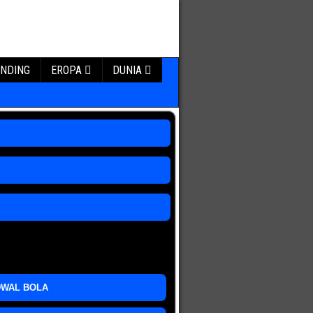
NDING
EROPA
DUNIA
DWAL BOLA