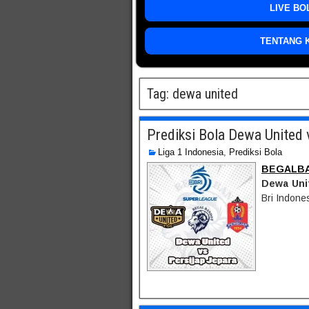
LIVE BO
TENTANG 
Tag:
dewa united
Prediksi Bola Dewa United 
Liga 1 Indonesia
,
Prediksi Bola
BEGALB
Dewa Unit
Bri Indone