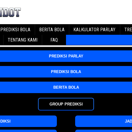
PREDIKSI BOLA
BERITA BOLA
KALKULATOR PARLAY
TRE
TENTANG KAMI
FAQ
PREDIKSI PARLAY
PREDIKSI BOLA
BERITA BOLA
GROUP PREDIKSI
DIKSI
JA