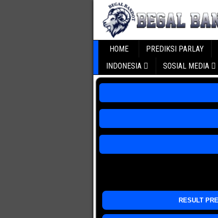
HOME
PREDIKSI PARLAY
INDONESIA
SOSIAL MEDIA
RESULT PRE