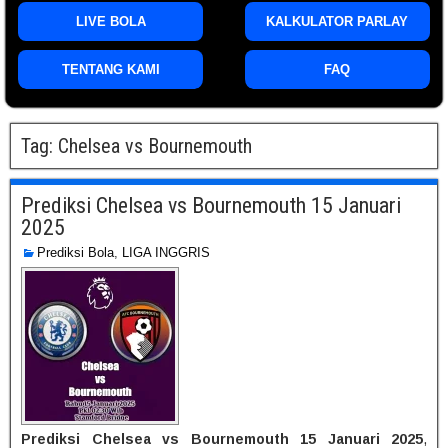
LIVE BOLA
KALKULATOR PARLAY
TENTANG KAMI
FAQ
Tag:
Chelsea vs Bournemouth
Prediksi Chelsea vs Bournemouth 15 Januari
2025
Prediksi Bola
,
LIGA INGGRIS
Prediksi Chelsea vs Bournemouth 15 Januari 2025
,