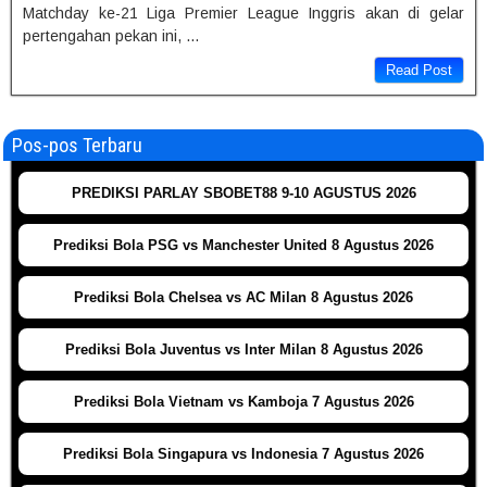
Matchday ke-21 Liga Premier League Inggris akan di gelar
pertengahan pekan ini, …
Read Post
Pos-pos Terbaru
PREDIKSI PARLAY SBOBET88 9-10 AGUSTUS 2026
Prediksi Bola PSG vs Manchester United 8 Agustus 2026
Prediksi Bola Chelsea vs AC Milan 8 Agustus 2026
Prediksi Bola Juventus vs Inter Milan 8 Agustus 2026
Prediksi Bola Vietnam vs Kamboja 7 Agustus 2026
Prediksi Bola Singapura vs Indonesia 7 Agustus 2026