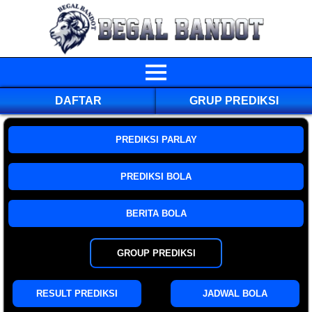
DAFTAR
GRUP PREDIKSI
PREDIKSI PARLAY
PREDIKSI BOLA
BERITA BOLA
GROUP PREDIKSI
RESULT PREDIKSI
JADWAL BOLA