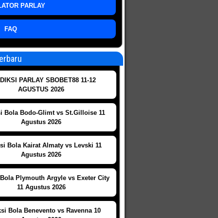
LATOR PARLAY
FAQ
erbaru
DIKSI PARLAY SBOBET88 11-12
AGUSTUS 2026
i Bola Bodo-Glimt vs St.Gilloise 11
Agustus 2026
si Bola Kairat Almaty vs Levski 11
Agustus 2026
 Bola Plymouth Argyle vs Exeter City
11 Agustus 2026
ksi Bola Benevento vs Ravenna 10