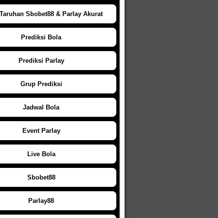
 Taruhan Sbobet88 & Parlay Akurat
Prediksi Bola
Prediksi Parlay
Grup Prediksi
Jadwal Bola
Event Parlay
Live Bola
Sbobet88
Parlay88