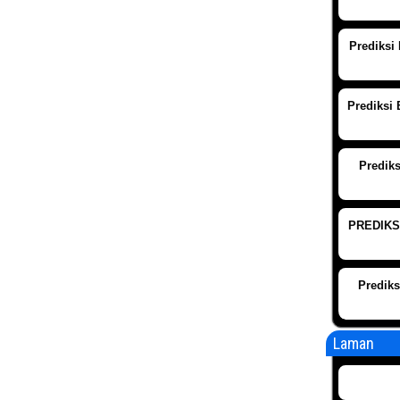
Prediksi
Prediksi 
Prediks
PREDIKS
Prediks
Laman