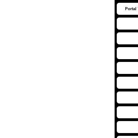
Portal