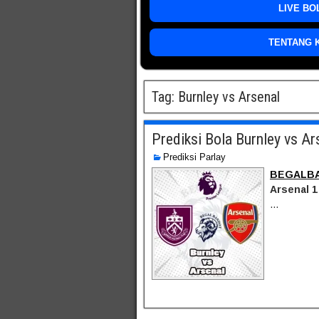
LIVE BO
TENTANG 
Tag:
Burnley vs Arsenal
Prediksi Bola Burnley vs A
Prediksi Parlay
BEGALB
Arsenal 
…