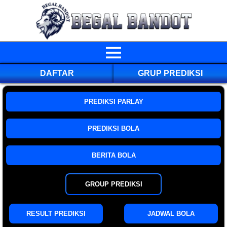
DAFTAR
GRUP PREDIKSI
PREDIKSI PARLAY
PREDIKSI BOLA
BERITA BOLA
GROUP PREDIKSI
RESULT PREDIKSI
JADWAL BOLA