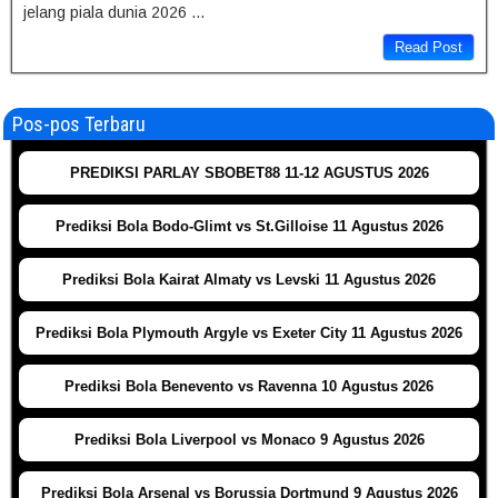
jelang piala dunia 2026 …
Read Post
Pos-pos Terbaru
PREDIKSI PARLAY SBOBET88 11-12 AGUSTUS 2026
Prediksi Bola Bodo-Glimt vs St.Gilloise 11 Agustus 2026
Prediksi Bola Kairat Almaty vs Levski 11 Agustus 2026
Prediksi Bola Plymouth Argyle vs Exeter City 11 Agustus 2026
Prediksi Bola Benevento vs Ravenna 10 Agustus 2026
Prediksi Bola Liverpool vs Monaco 9 Agustus 2026
Prediksi Bola Arsenal vs Borussia Dortmund 9 Agustus 2026