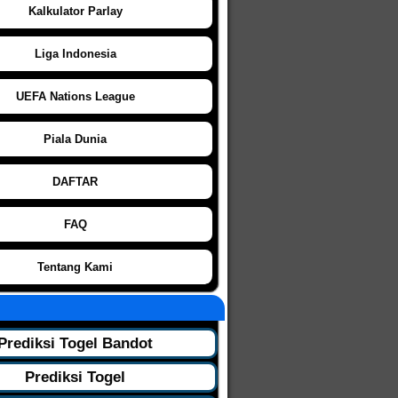
Kalkulator Parlay
Liga Indonesia
UEFA Nations League
Piala Dunia
DAFTAR
FAQ
Tentang Kami
Prediksi Togel Bandot
Prediksi Togel