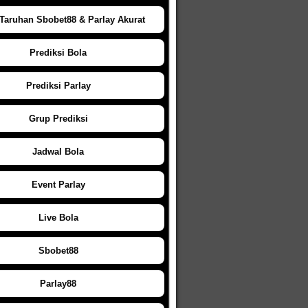
 Taruhan Sbobet88 & Parlay Akurat
Prediksi Bola
Prediksi Parlay
Grup Prediksi
Jadwal Bola
Event Parlay
Live Bola
Sbobet88
Parlay88