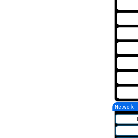
Network