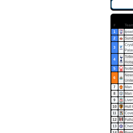
#
Tea
1
Ipsw
2
Sund
Cryst
3
Pala
Tott
4
Hots
5
Nott
Newc
6
Unit
7
Man 
8
Man 
9
Liver
10
Hull 
11
Coven
12
Fulh
13
Chel
14
Brent