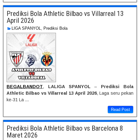
Prediksi Bola Athletic Bilbao vs Villarreal 13
April 2026
LIGA SPANYOL
,
Prediksi Bola
BEGALBANDOT
,
LALIGA SPANYOL
–
Prediksi Bola
Athletic Bilbao vs Villarreal 13 April 2026
, Laga seru pekan
ke-31 La …
Read Post
Prediksi Bola Athletic Bilbao vs Barcelona 8
Maret 2026