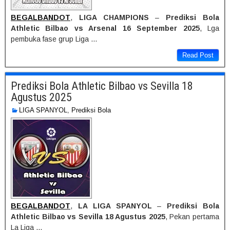
BEGALBANDOT
,
LIGA CHAMPIONS
–
Prediksi Bola
Athletic Bilbao vs Arsenal 16 September 2025
, Lga
pembuka fase grup Liga …
Read Post
Prediksi Bola Athletic Bilbao vs Sevilla 18
Agustus 2025
LIGA SPANYOL
,
Prediksi Bola
BEGALBANDOT
,
LA LIGA SPANYOL
–
Prediksi Bola
Athletic Bilbao vs Sevilla 18 Agustus 2025
, Pekan pertama
La Liga …