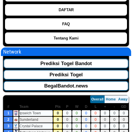
DAFTAR
FAQ
Tentang Kami
Network
Prediksi Togel Bandot
Prediksi Togel
BegalBandot.news
Overall
Home
Away
#
Team
Pts
P
W
D
L
+
-
GD
1
Ipswich Town
0
0
0
0
0
0
0
0
2
Sunderland
0
0
0
0
0
0
0
0
3
Crystal Palace
0
0
0
0
0
0
0
0