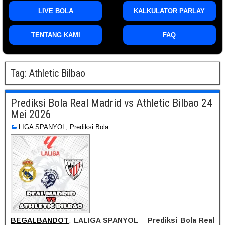
LIVE BOLA
KALKULATOR PARLAY
TENTANG KAMI
FAQ
Tag:
Athletic Bilbao
Prediksi Bola Real Madrid vs Athletic Bilbao 24
Mei 2026
LIGA SPANYOL
,
Prediksi Bola
BEGALBANDOT
,
LALIGA SPANYOL
–
Prediksi Bola Real