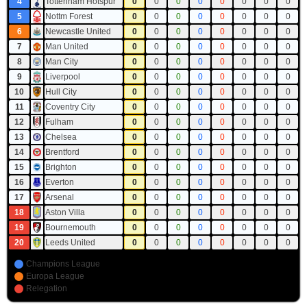
4
Tottenham Hotspur
0
0
0
0
0
0
0
0
5
Nottm Forest
0
0
0
0
0
0
0
0
6
Newcastle United
0
0
0
0
0
0
0
0
7
Man United
0
0
0
0
0
0
0
0
8
Man City
0
0
0
0
0
0
0
0
9
Liverpool
0
0
0
0
0
0
0
0
10
Hull City
0
0
0
0
0
0
0
0
11
Coventry City
0
0
0
0
0
0
0
0
12
Fulham
0
0
0
0
0
0
0
0
13
Chelsea
0
0
0
0
0
0
0
0
14
Brentford
0
0
0
0
0
0
0
0
15
Brighton
0
0
0
0
0
0
0
0
16
Everton
0
0
0
0
0
0
0
0
17
Arsenal
0
0
0
0
0
0
0
0
18
Aston Villa
0
0
0
0
0
0
0
0
19
Bournemouth
0
0
0
0
0
0
0
0
20
Leeds United
0
0
0
0
0
0
0
0
Champions League
Europa League
Relegation