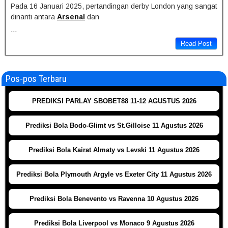
Pada 16 Januari 2025, pertandingan derby London yang sangat
dinanti antara
Arsenal
dan
…
Read Post
Pos-pos Terbaru
PREDIKSI PARLAY SBOBET88 11-12 AGUSTUS 2026
Prediksi Bola Bodo-Glimt vs St.Gilloise 11 Agustus 2026
Prediksi Bola Kairat Almaty vs Levski 11 Agustus 2026
Prediksi Bola Plymouth Argyle vs Exeter City 11 Agustus 2026
Prediksi Bola Benevento vs Ravenna 10 Agustus 2026
Prediksi Bola Liverpool vs Monaco 9 Agustus 2026