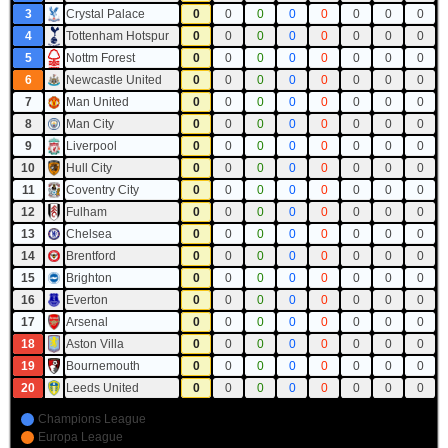
3
Crystal Palace
0
0
0
0
0
0
0
0
4
Tottenham Hotspur
0
0
0
0
0
0
0
0
5
Nottm Forest
0
0
0
0
0
0
0
0
6
Newcastle United
0
0
0
0
0
0
0
0
7
Man United
0
0
0
0
0
0
0
0
8
Man City
0
0
0
0
0
0
0
0
9
Liverpool
0
0
0
0
0
0
0
0
10
Hull City
0
0
0
0
0
0
0
0
11
Coventry City
0
0
0
0
0
0
0
0
12
Fulham
0
0
0
0
0
0
0
0
13
Chelsea
0
0
0
0
0
0
0
0
14
Brentford
0
0
0
0
0
0
0
0
15
Brighton
0
0
0
0
0
0
0
0
16
Everton
0
0
0
0
0
0
0
0
17
Arsenal
0
0
0
0
0
0
0
0
18
Aston Villa
0
0
0
0
0
0
0
0
19
Bournemouth
0
0
0
0
0
0
0
0
20
Leeds United
0
0
0
0
0
0
0
0
Champions League
Europa League