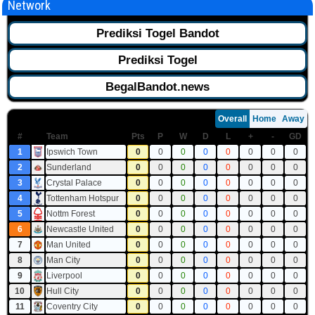
Network
Prediksi Togel Bandot
Prediksi Togel
BegalBandot.news
Overall
Home
Away
#
Team
Pts
P
W
D
L
+
-
GD
1
Ipswich Town
0
0
0
0
0
0
0
0
2
Sunderland
0
0
0
0
0
0
0
0
3
Crystal Palace
0
0
0
0
0
0
0
0
4
Tottenham Hotspur
0
0
0
0
0
0
0
0
5
Nottm Forest
0
0
0
0
0
0
0
0
6
Newcastle United
0
0
0
0
0
0
0
0
7
Man United
0
0
0
0
0
0
0
0
8
Man City
0
0
0
0
0
0
0
0
9
Liverpool
0
0
0
0
0
0
0
0
10
Hull City
0
0
0
0
0
0
0
0
11
Coventry City
0
0
0
0
0
0
0
0