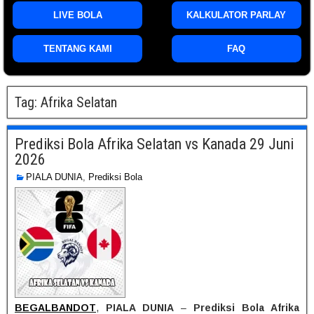
LIVE BOLA
KALKULATOR PARLAY
TENTANG KAMI
FAQ
Tag:
Afrika Selatan
Prediksi Bola Afrika Selatan vs Kanada 29 Juni
2026
PIALA DUNIA
,
Prediksi Bola
BEGALBANDOT
,
PIALA DUNIA
–
Prediksi Bola Afrika