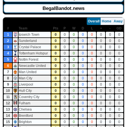
BegalBandot.news
Overall
Home
Away
#
Team
Pts
P
W
D
L
+
-
GD
1
Ipswich Town
0
0
0
0
0
0
0
0
2
Sunderland
0
0
0
0
0
0
0
0
3
Crystal Palace
0
0
0
0
0
0
0
0
4
Tottenham Hotspur
0
0
0
0
0
0
0
0
5
Nottm Forest
0
0
0
0
0
0
0
0
6
Newcastle United
0
0
0
0
0
0
0
0
7
Man United
0
0
0
0
0
0
0
0
8
Man City
0
0
0
0
0
0
0
0
9
Liverpool
0
0
0
0
0
0
0
0
10
Hull City
0
0
0
0
0
0
0
0
11
Coventry City
0
0
0
0
0
0
0
0
12
Fulham
0
0
0
0
0
0
0
0
13
Chelsea
0
0
0
0
0
0
0
0
14
Brentford
0
0
0
0
0
0
0
0
15
Brighton
0
0
0
0
0
0
0
0