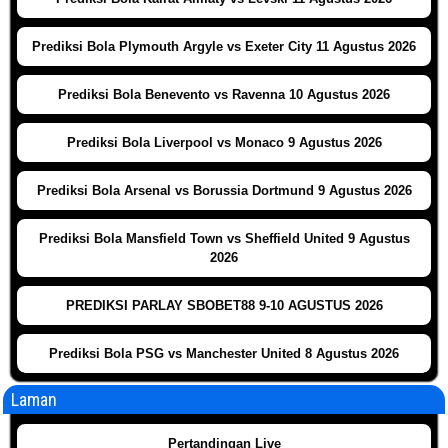
Prediksi Bola Plymouth Argyle vs Exeter City 11 Agustus 2026
Prediksi Bola Benevento vs Ravenna 10 Agustus 2026
Prediksi Bola Liverpool vs Monaco 9 Agustus 2026
Prediksi Bola Arsenal vs Borussia Dortmund 9 Agustus 2026
Prediksi Bola Mansfield Town vs Sheffield United 9 Agustus
2026
PREDIKSI PARLAY SBOBET88 9-10 AGUSTUS 2026
Prediksi Bola PSG vs Manchester United 8 Agustus 2026
Laman
Pertandingan Live