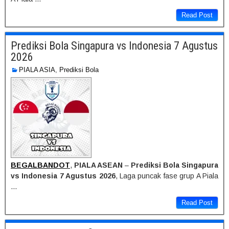
Read Post
Prediksi Bola Singapura vs Indonesia 7 Agustus
2026
PIALA ASIA
,
Prediksi Bola
BEGALBANDOT
,
PIALA ASEAN
–
Prediksi Bola Singapura
vs Indonesia 7 Agustus 2026
, Laga puncak fase grup A Piala
…
Read Post