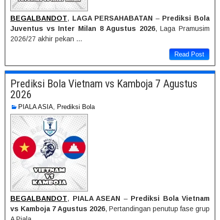
BEGALBANDOT
,
LAGA PERSAHABATAN
–
Prediksi Bola
Juventus vs Inter Milan 8 Agustus 2026
, Laga Pramusim
2026/27 akhir pekan …
Read Post
Prediksi Bola Vietnam vs Kamboja 7 Agustus
2026
PIALA ASIA
,
Prediksi Bola
BEGALBANDOT
,
PIALA ASEAN
–
Prediksi Bola Vietnam
vs Kamboja 7 Agustus 2026
, Pertandingan penutup fase grup
A Piala …