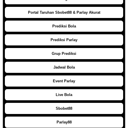
Portal Taruhan Sbobet88 & Parlay Akurat
Prediksi Bola
Prediksi Parlay
Grup Prediksi
Jadwal Bola
Event Parlay
Live Bola
Sbobet88
Parlay88