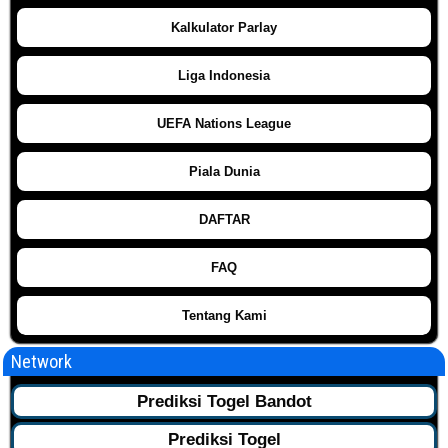
Kalkulator Parlay
Liga Indonesia
UEFA Nations League
Piala Dunia
DAFTAR
FAQ
Tentang Kami
Network
Prediksi Togel Bandot
Prediksi Togel