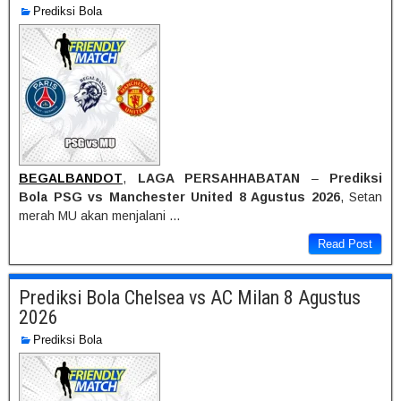
Prediksi Bola
BEGALBANDOT
,
LAGA PERSAHHABATAN
–
Prediksi
Bola PSG vs Manchester United 8 Agustus 2026
, Setan
merah MU akan menjalani …
Read Post
Prediksi Bola Chelsea vs AC Milan 8 Agustus
2026
Prediksi Bola