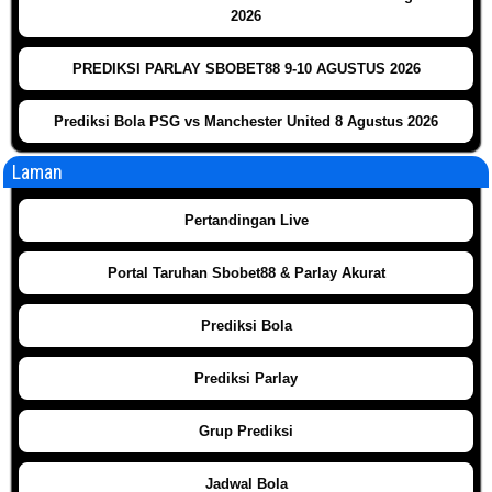
2026
PREDIKSI PARLAY SBOBET88 9-10 AGUSTUS 2026
Prediksi Bola PSG vs Manchester United 8 Agustus 2026
Laman
Pertandingan Live
Portal Taruhan Sbobet88 & Parlay Akurat
Prediksi Bola
Prediksi Parlay
Grup Prediksi
Jadwal Bola