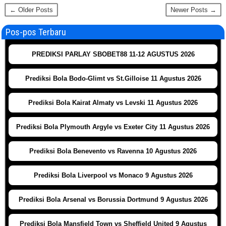
← Older Posts
Newer Posts →
Pos-pos Terbaru
PREDIKSI PARLAY SBOBET88 11-12 AGUSTUS 2026
Prediksi Bola Bodo-Glimt vs St.Gilloise 11 Agustus 2026
Prediksi Bola Kairat Almaty vs Levski 11 Agustus 2026
Prediksi Bola Plymouth Argyle vs Exeter City 11 Agustus 2026
Prediksi Bola Benevento vs Ravenna 10 Agustus 2026
Prediksi Bola Liverpool vs Monaco 9 Agustus 2026
Prediksi Bola Arsenal vs Borussia Dortmund 9 Agustus 2026
Prediksi Bola Mansfield Town vs Sheffield United 9 Agustus